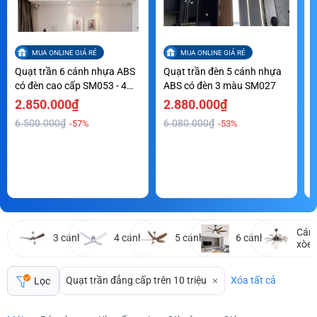
MUA ONLINE GIÁ RẺ
MUA ONLINE GIÁ RẺ
Quạt trần 6 cánh nhựa ABS
Quạt trần đèn 5 cánh nhựa
Q
có đèn cao cấp SM053 - 4
ABS có đèn 3 màu SM027
a
màu
2.850.000₫
2.880.000₫
6.500.000₫
6.080.000₫
-57%
-53%
Cán
3 cánh
4 cánh
5 cánh
6 cánh
xòe
Quạt trần đẳng cấp trên 10 triệu
Xóa tất cả
Lọc