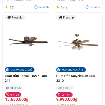
So sánh
So sánh
5 (1)
5 (1)
Freeship
Freeship
MUA ONLINE GIÁ RẺ
MUA ONLINE GIÁ RẺ
Quạt trần Kaiyokukan Kukan
Quạt trần Kaiyokukan Kiku
211
3310
Động cơ DC
Động cơ DC
OFF -8%
OFF -8%
13.630.000₫
9.990.000₫