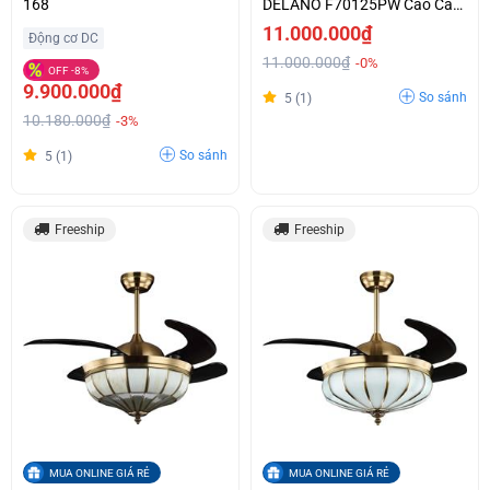
168
DELANO F70125PW Cao Cấp
Chính Hãng
11.000.000₫
Động cơ DC
11.000.000₫
-0%
OFF -8%
9.900.000₫
So sánh
5 (1)
10.180.000₫
-3%
So sánh
5 (1)
Freeship
Freeship
MUA ONLINE GIÁ RẺ
MUA ONLINE GIÁ RẺ