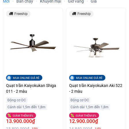
Mới
Bán chạy
Khuyến mại
Giờ vàng
Giá
Freeship
Freeship
MUA ONLINE GIÁ RẺ
MUA ONLINE GIÁ RẺ
Quạt trần Kaiyokukan Shiga
Quạt trần Kaiyokukan Aki 522
011 - 2 màu
- 2 màu
Động cơ DC
Động cơ DC
Cánh dài 1,5m đến 1,8m
Cánh dài 1,5m đến 1,8m
GIẢM THÊM 8%
GIẢM THÊM 8%
13.900.000₫
12.900.000₫
15.800.000₫
14.840.000₫
-13%
-14%