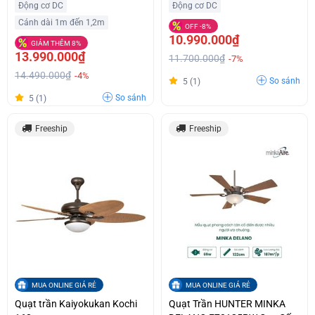
Động cơ DC
Động cơ DC
Cánh dài 1m đến 1,2m
OFF -8%
10.990.000₫
GIẢM THÊM 8%
13.990.000₫
11.700.000₫
-7%
14.490.000₫
-4%
So sánh
5 (1)
So sánh
5 (1)
Freeship
Freeship
MUA ONLINE GIÁ RẺ
MUA ONLINE GIÁ RẺ
Quạt trần Kaiyokukan Kochi
Quạt Trần HUNTER MINKA