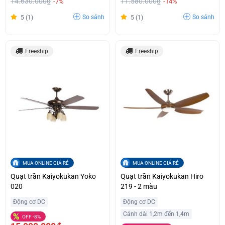
14.630.000₫
11.580.000₫
-7%
-14%
So sánh
So sánh
5 (1)
5 (1)
Freeship
Freeship
MUA ONLINE GIÁ RẺ
MUA ONLINE GIÁ RẺ
Quạt trần Kaiyokukan Yoko
Quạt trần Kaiyokukan Hiro
020
219 - 2 màu
Động cơ DC
Động cơ DC
Cánh dài 1,2m đến 1,4m
OFF -8%