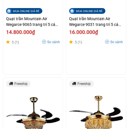
MUA ONLINE GIÁ RẺ
MUA ONLINE GIÁ RẺ
Quạt trần Mountain Air
Quạt trần Mountain Air
Wegarce 9065 trang trí 5 cánh
Wegarce 9031 trang trí 5 cánh
nhựa MS trong cụp xòe
nhựa MS trong suốt cụp xoè
14.800.000₫
16.000.000₫
So sánh
So sánh
5 (1)
5 (1)
Freeship
Freeship