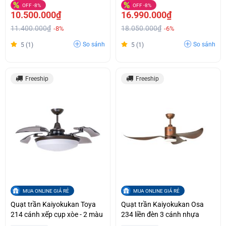
OFF -8%
OFF -8%
10.500.000₫
16.990.000₫
11.400.000₫
18.050.000₫
-8%
-6%
So sánh
So sánh
5 (1)
5 (1)
Freeship
Freeship
MUA ONLINE GIÁ RẺ
MUA ONLINE GIÁ RẺ
Quạt trần Kaiyokukan Toya
Quạt trần Kaiyokukan Osa
214 cánh xếp cụp xòe - 2 màu
234 liền đèn 3 cánh nhựa