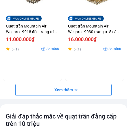
MUA ONLINE GIÁ RẺ
MUA ONLINE GIÁ RẺ
Quạt trần Mountain Air
Quạt trần Mountain Air
Wegarce 9018 đèn trang trí 5
Wegarce 9030 trang trí 5 cánh
cánh nhựa MS trong suốt cụp
nhựa MS trong suốt cụp xoè
11.000.000₫
16.000.000₫
xoè
So sánh
So sánh
5 (1)
5 (1)
Xem thêm
Giải đáp thắc mắc về quạt trần đẳng cấp
trên 10 triệu