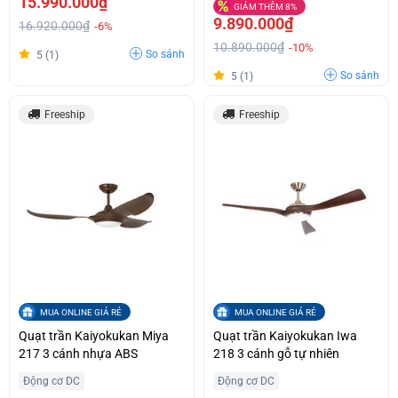
15.990.000₫
GIẢM THÊM 8%
9.890.000₫
16.920.000₫
-6%
10.890.000₫
-10%
So sánh
5 (1)
So sánh
5 (1)
Freeship
Freeship
MUA ONLINE GIÁ RẺ
MUA ONLINE GIÁ RẺ
Quạt trần Kaiyokukan Miya
Quạt trần Kaiyokukan Iwa
217 3 cánh nhựa ABS
218 3 cánh gỗ tự nhiên
Động cơ DC
Động cơ DC