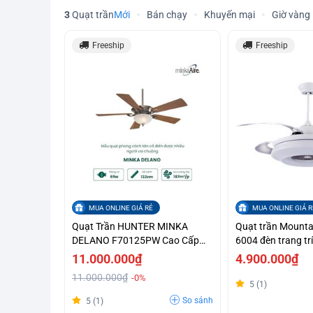
3
Quạt trần
Mới
Bán chạy
Khuyến mại
Giờ vàng
Freeship
Freeship
MUA ONLINE GIÁ RẺ
MUA ONLINE GIÁ R
Quạt Trần HUNTER MINKA
Quạt trần Mounta
DELANO F70125PW Cao Cấp
6004 đèn trang tr
Chính Hãng
trong suốt cụp xo
11.000.000₫
4.900.000₫
11.000.000₫
-0%
5 (1)
So sánh
5 (1)