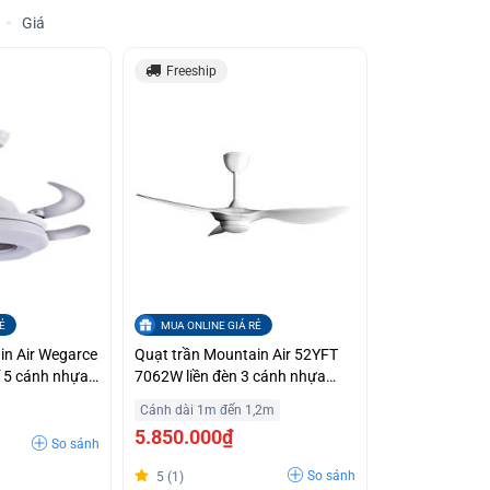
Giá
Freeship
Ẻ
MUA ONLINE GIÁ RẺ
in Air Wegarce
Quạt trần Mountain Air 52YFT
í 5 cánh nhựa
7062W liền đèn 3 cánh nhựa
è
ABS
Cánh dài 1m đến 1,2m
5.850.000₫
So sánh
So sánh
5 (1)