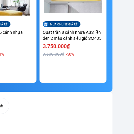
IÁ RẺ
MUA ONLINE GIÁ RẺ
 6 cánh nhựa
Quạt trần 8 cánh nhựa ABS liền
đèn 2 màu cánh siêu gió SM435
3.750.000₫
7.500.000₫
1%
-50%
nh