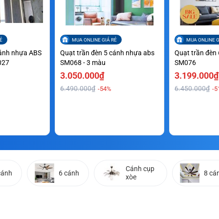
Ẻ
MUA ONLINE GIÁ RẺ
MUA ONLINE G
cánh nhựa ABS
Quạt trần đèn 5 cánh nhựa abs
Quạt trần đèn
027
SM068 - 3 màu
SM076
3.050.000₫
3.199.000₫
6.490.000₫
6.450.000₫
-54%
-5
Cánh cụp
cánh
6 cánh
8 cá
xòe