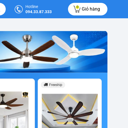
Hotline
0
Giỏ hàng
094.33.87.333
Freeship