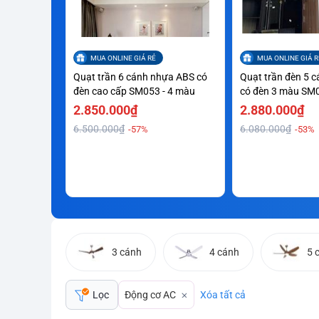
MUA ONLINE GIÁ RẺ
MUA ONLINE GIÁ R
Quạt trần 6 cánh nhựa ABS có
Quạt trần đèn 5 
đèn cao cấp SM053 - 4 màu
có đèn 3 màu SM
2.850.000₫
2.880.000₫
6.500.000₫
6.080.000₫
-57%
-53%
3 cánh
4 cánh
5 
Động cơ AC
Xóa tất cả
Lọc