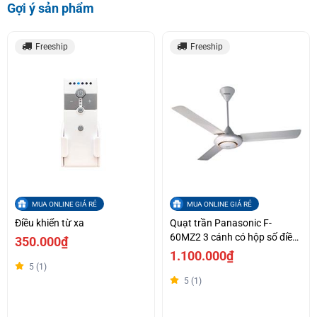
Gợi ý sản phẩm
Freeship
Freeship
MUA ONLINE GIÁ RẺ
MUA ONLINE GIÁ RẺ
Điều khiển từ xa
Quạt trần Panasonic F-
60MZ2 3 cánh có hộp số điều
350.000₫
khiển
1.100.000₫
5 (1)
5 (1)