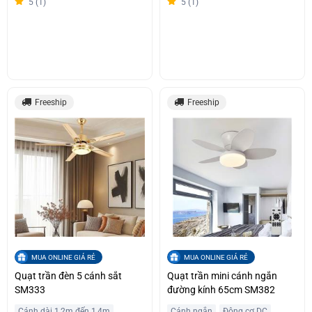
5 (1)
5 (1)
Freeship
Freeship
MUA ONLINE GIÁ RẺ
MUA ONLINE GIÁ RẺ
Quạt trần đèn 5 cánh sắt
Quạt trần mini cánh ngắn
SM333
đường kính 65cm SM382
Cánh dài 1,2m đến 1,4m
Cánh ngắn
Động cơ DC