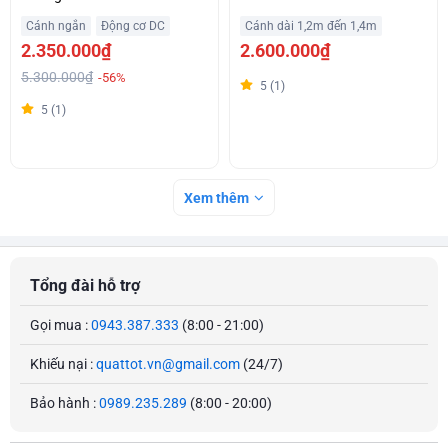
từ xa
Cánh ngắn
Động cơ DC
Cánh dài 1,2m đến 1,4m
2.350.000₫
2.600.000₫
5.300.000₫
-56%
5 (1)
5 (1)
Xem thêm
Tổng đài hỗ trợ
Gọi mua :
0943.387.333
(8:00 - 21:00)
Khiếu nại :
quattot.vn@gmail.com
(24/7)
Bảo hành :
0989.235.289
(8:00 - 20:00)