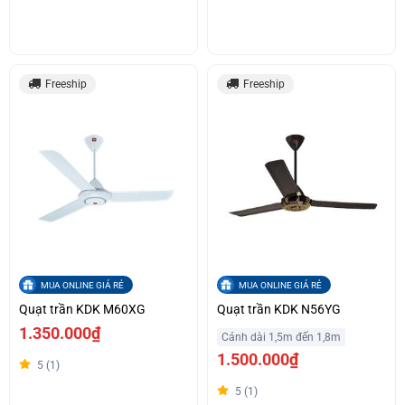
Freeship
Freeship
MUA ONLINE GIÁ RẺ
MUA ONLINE GIÁ RẺ
Quạt trần KDK M60XG
Quạt trần KDK N56YG
1.350.000₫
Cánh dài 1,5m đến 1,8m
1.500.000₫
5 (1)
5 (1)