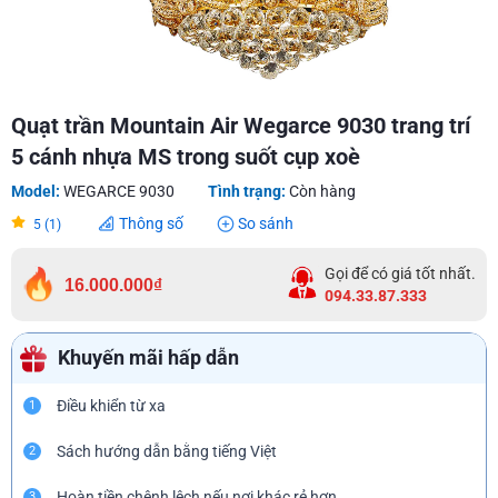
Quạt trần Mountain Air Wegarce 9030 trang trí
5 cánh nhựa MS trong suốt cụp xoè
Model:
WEGARCE 9030
Tình trạng:
Còn hàng
Thông số
So sánh
5 (1)
Gọi để có giá tốt nhất.
16.000.000₫
094.33.87.333
Khuyến mãi hấp dẫn
Điều khiển từ xa
1
Sách hướng dẫn bằng tiếng Việt
2
Hoàn tiền chênh lệch nếu nơi khác rẻ hơn
3