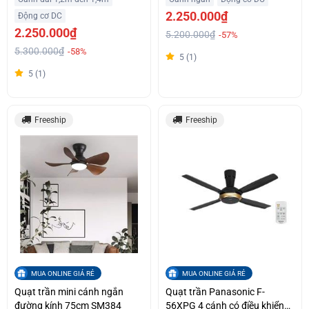
2.250.000₫
Động cơ DC
2.250.000₫
5.200.000₫
-57%
5.300.000₫
-58%
5 (1)
5 (1)
Freeship
Freeship
MUA ONLINE GIÁ RẺ
MUA ONLINE GIÁ RẺ
Quạt trần mini cánh ngắn
Quạt trần Panasonic F-
đường kính 75cm SM384
56XPG 4 cánh có điều khiển