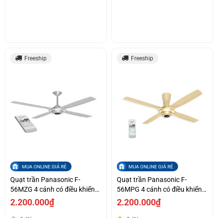
Freeship
Freeship
MUA ONLINE GIÁ RẺ
MUA ONLINE GIÁ RẺ
Quạt trần Panasonic F-
Quạt trần Panasonic F-
56MZG 4 cánh có điều khiển
56MPG 4 cánh có điều khiển
từ xa
từ xa
2.200.000₫
2.200.000₫