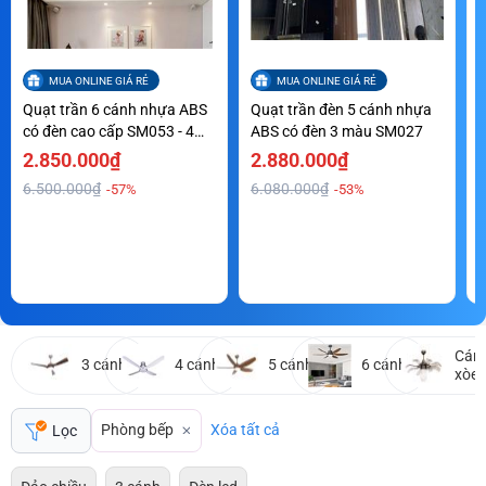
MUA ONLINE GIÁ RẺ
MUA ONLINE GIÁ RẺ
Quạt trần 6 cánh nhựa ABS
Quạt trần đèn 5 cánh nhựa
Q
có đèn cao cấp SM053 - 4
ABS có đèn 3 màu SM027
a
màu
2.850.000₫
2.880.000₫
6.500.000₫
6.080.000₫
-57%
-53%
Cán
3 cánh
4 cánh
5 cánh
6 cánh
xòe
Phòng bếp
Xóa tất cả
Lọc