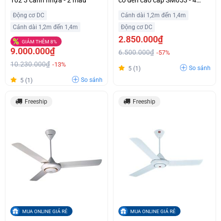
màu
Động cơ DC
Cánh dài 1,2m đến 1,4m
Cánh dài 1,2m đến 1,4m
Động cơ DC
2.850.000₫
GIẢM THÊM 8%
9.000.000₫
6.500.000₫
-57%
10.230.000₫
-13%
So sánh
5 (1)
So sánh
5 (1)
Freeship
Freeship
MUA ONLINE GIÁ RẺ
MUA ONLINE GIÁ RẺ