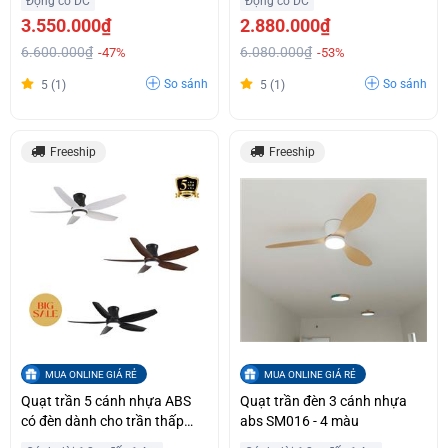
Động cơ DC
Động cơ DC
3.550.000₫
2.880.000₫
6.600.000₫
6.080.000₫
-47%
-53%
So sánh
So sánh
5 (1)
5 (1)
Freeship
Freeship
MUA ONLINE GIÁ RẺ
MUA ONLINE GIÁ RẺ
Quạt trần 5 cánh nhựa ABS
Quạt trần đèn 3 cánh nhựa
có đèn dành cho trần thấp
abs SM016 - 4 màu
SM018 - 3 màu