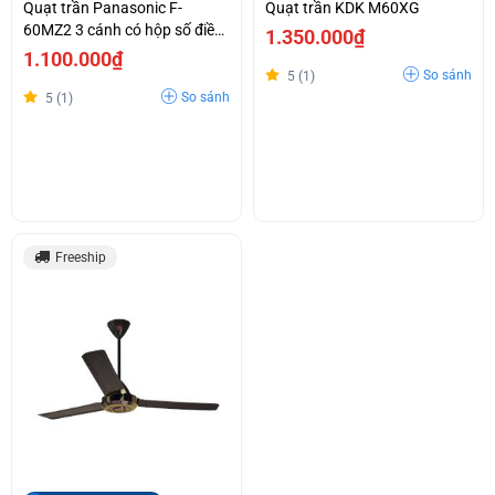
Quạt trần Panasonic F-
Quạt trần KDK M60XG
60MZ2 3 cánh có hộp số điều
1.350.000₫
khiển
1.100.000₫
So sánh
5 (1)
So sánh
5 (1)
Freeship