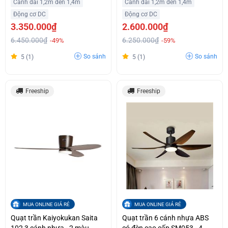
Cánh dài 1,2m đến 1,4m
Cánh dài 1,2m đến 1,4m
Động cơ DC
Động cơ DC
3.350.000₫
2.600.000₫
6.450.000₫
6.250.000₫
-49%
-59%
So sánh
So sánh
5 (1)
5 (1)
Freeship
Freeship
MUA ONLINE GIÁ RẺ
MUA ONLINE GIÁ RẺ
Quạt trần Kaiyokukan Saita
Quạt trần 6 cánh nhựa ABS
102 3 cánh nhựa - 2 màu
có đèn cao cấp SM053 - 4