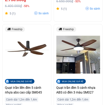
6.650.000₫
-50%
6.400.000₫
-58%
So sánh
5 (1)
So sánh
5 (1)
Freeship
Freeship
MUA ONLINE GIÁ RẺ
MUA ONLINE GIÁ RẺ
Quạt trần liền đèn 5 cánh
Quạt trần đèn 5 cánh nhựa
nhựa abs cao cấp SM045
ABS có đèn 3 màu SM027
Cánh dài 1,2m đến 1,4m
Cánh dài 1,2m đến 1,4m