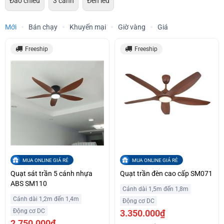
Đảo chiều
3 cánh
Đèn led
Mới
Bán chạy
Khuyến mại
Giờ vàng
Giá
Freeship
Freeship
MUA ONLINE GIÁ RẺ
MUA ONLINE GIÁ RẺ
Quạt sát trần 5 cánh nhựa
Quạt trần đèn cao cấp SM071
ABS SM110
Cánh dài 1,5m đến 1,8m
Cánh dài 1,2m đến 1,4m
Động cơ DC
Động cơ DC
3.350.000₫
2.750.000₫