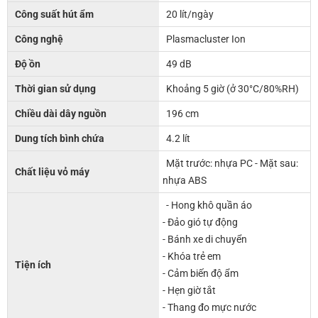
Công suất hút ẩm
20 lít/ngày
Công nghệ
Plasmacluster Ion
Độ ồn
49 dB
Thời gian sử dụng
Khoảng 5 giờ (ở 30°C/80%RH)
Chiều dài dây nguồn
196 cm
Dung tích bình chứa
4.2 lít
Mặt trước: nhựa PC - Mặt sau:
Chất liệu vỏ máy
nhựa ABS
- Hong khô quần áo
- Đảo gió tự động
- Bánh xe di chuyển
- Khóa trẻ em
Tiện ích
- Cảm biến độ ẩm
- Hẹn giờ tắt
- Thang đo mực nước