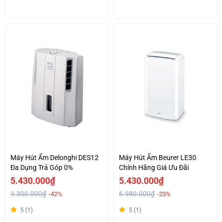
Máy Hút Ẩm Delonghi DES12
Máy Hút Ẩm Beurer LE30
Đa Dụng Trả Góp 0%
Chính Hãng Giá Ưu Đãi
5.430.000₫
5.430.000₫
9.300.000₫
6.980.000₫
-42%
-23%
5 (1)
5 (1)