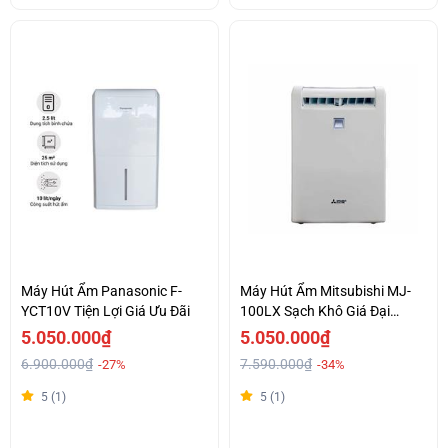
Máy Hút Ẩm Panasonic F-
Máy Hút Ẩm Mitsubishi MJ-
YCT10V Tiện Lợi Giá Ưu Đãi
100LX Sạch Khô Giá Đại
Chiến
5.050.000₫
5.050.000₫
6.900.000₫
7.590.000₫
-27%
-34%
5 (1)
5 (1)