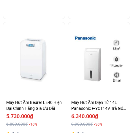
Máy Hút Ẩm Beurer LE40 Hiện
Máy Hút Ẩm Điện Tử 14L
Đại Chính Hãng Giá Ưu Đãi
Panasonic F-YCT14V Trả Góp
0%
5.730.000₫
6.340.000₫
6.800.000₫
9.900.000₫
-16%
-36%