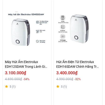
Máy Hút Ẩm Electrolux
Hút Ẩm Điện Tử Electrolux
EDH12SDAW Trong Lành Giá
EDH16SDAW Chính Hãng Trả
Tốt
Góp 0%
3.100.000₫
3.400.000₫
4.690.000₫
4.990.000₫
-34%
-32%
5 (1)
5 (1)