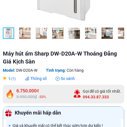
Máy hút ẩm Sharp DW-D20A-W Thoáng Đãng
Giá Kịch Sàn
Model:
DW-D20A-W
Tình trạng:
Còn hàng
Thông số
So sánh
5 (1)
6.750.000₫
Gọi để có giá tốt nhất.
9.990.000₫
-33%
094.33.87.333
Khuyến mãi hấp dẫn
Giá và khuyến mãi có thể kết thúc sớm hơn dự kiến !