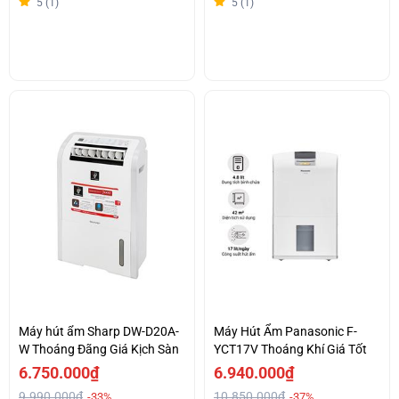
5 (1)
5 (1)
Máy hút ẩm Sharp DW-D20A-
Máy Hút Ẩm Panasonic F-
W Thoáng Đãng Giá Kịch Sàn
YCT17V Thoáng Khí Giá Tốt
6.750.000₫
6.940.000₫
9.990.000₫
10.850.000₫
-33%
-37%