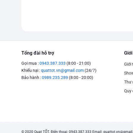
Tổng đài hỗ trợ
Giới
Gọi mua :
0943.387.333
(8:00 - 21:00)
Giới 
Khiếu nại :
quattot.vn@gmail.com
(24/7)
Sho
Bảo hành :
0989.235.289
(8:00 - 20:00)
Thư 
Quy 
© 2020 Quạt TỐT. Điện thoại: 0943.387.333 Email: quattot.vn@gmai