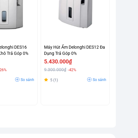
elonghi DES16
Máy Hút Ẩm Delonghi DES12 Đa
 Khô Trả Góp 0%
Dụng Trả Góp 0%
5.430.000₫
9.300.000₫
-26%
-42%
So sánh
So sánh
5 (1)