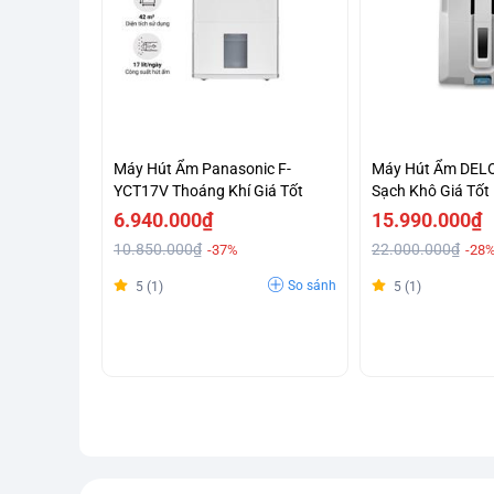
Máy Hút Ẩm Panasonic F-
Máy Hút Ẩm DEL
YCT17V Thoáng Khí Giá Tốt
Sạch Khô Giá Tốt
6.940.000₫
15.990.000₫
10.850.000₫
22.000.000₫
-37%
-28
So sánh
5 (1)
5 (1)