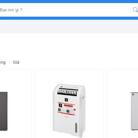
àng
Giá