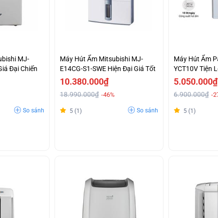
bishi MJ-
Máy Hút Ẩm Mitsubishi MJ-
Máy Hút Ẩm P
iá Đại Chiến
E14CG-S1-SWE Hiện Đại Giá Tốt
YCT10V Tiện Lợ
10.380.000₫
5.050.000₫
18.990.000₫
6.900.000₫
-46%
-2
So sánh
So sánh
5 (1)
5 (1)