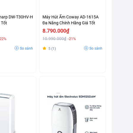
harp DW-T30HV-H
Máy Hút Ẩm Coway AD-1615A
 Tốt
Đa Năng Chính Hãng Giá Tốt
8.790.000₫
10.990.000₫
-22%
-21%
So sánh
So sánh
5 (1)