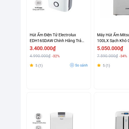
Hút Ẩm Điện Tử Electrolux
Máy Hút Ẩm Mitsu
EDH16SDAW Chính Hãng Trả
100LX Sạch Khô G
Góp 0%
3.400.000₫
5.050.000₫
4.990.000₫
7.590.000₫
-32%
-34%
So sánh
5 (1)
5 (1)