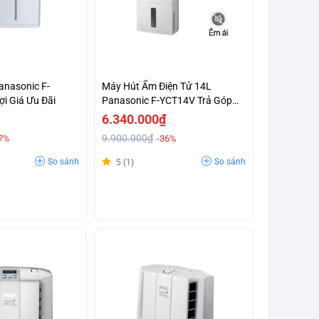
anasonic F-
Máy Hút Ẩm Điện Tử 14L
i Giá Ưu Đãi
Panasonic F-YCT14V Trả Góp
0%
6.340.000₫
9.900.000₫
7%
-36%
So sánh
So sánh
5 (1)