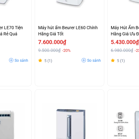
r LE70 Tiện
Máy hút ẩm Beurer LE60 Chính
Máy Hút Ẩm Be
iá Rẻ Quá
Hãng Giá Tốt
Hãng Giá Ưu Đ
7.600.000₫
5.430.000₫
9.500.000₫
6.980.000₫
-20%
-2
So sánh
So sánh
5 (1)
5 (1)