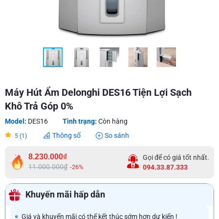
Máy Hút Ẩm Delonghi DES16 Tiện Lợi Sạch
Khô Trả Góp 0%
Model:
DES16
Tình trạng:
Còn hàng
Thông số
So sánh
5 (1)
8.230.000₫
Gọi để có giá tốt nhất.
11.000.000₫
-26%
094.33.87.333
Khuyến mãi hấp dẫn
Giá và khuyến mãi có thể kết thúc sớm hơn dự kiến !