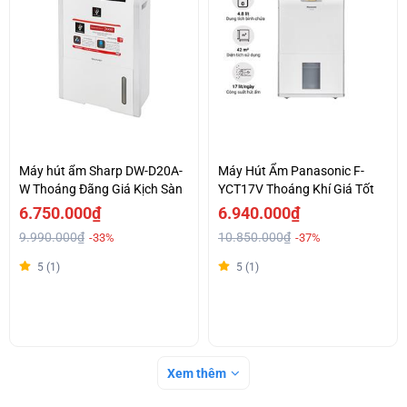
Máy hút ẩm Sharp DW-D20A-
Máy Hút Ẩm Panasonic F-
W Thoáng Đãng Giá Kịch Sàn
YCT17V Thoáng Khí Giá Tốt
6.750.000₫
6.940.000₫
9.990.000₫
10.850.000₫
-33%
-37%
5 (1)
5 (1)
Xem thêm