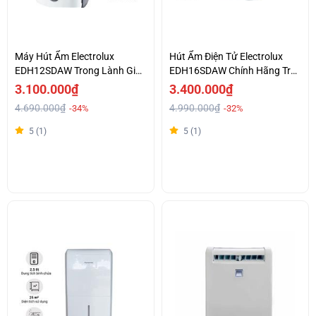
Máy Hút Ẩm Electrolux
Hút Ẩm Điện Tử Electrolux
EDH12SDAW Trong Lành Giá
EDH16SDAW Chính Hãng Trả
Tốt
Góp 0%
3.100.000₫
3.400.000₫
4.690.000₫
4.990.000₫
-34%
-32%
5 (1)
5 (1)