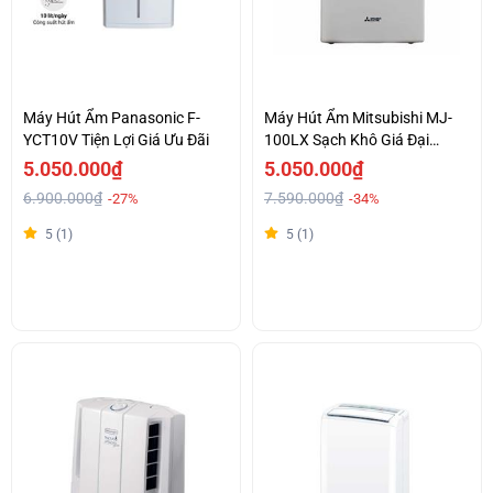
Máy Hút Ẩm Panasonic F-
Máy Hút Ẩm Mitsubishi MJ-
YCT10V Tiện Lợi Giá Ưu Đãi
100LX Sạch Khô Giá Đại
Chiến
5.050.000₫
5.050.000₫
6.900.000₫
7.590.000₫
-27%
-34%
5 (1)
5 (1)