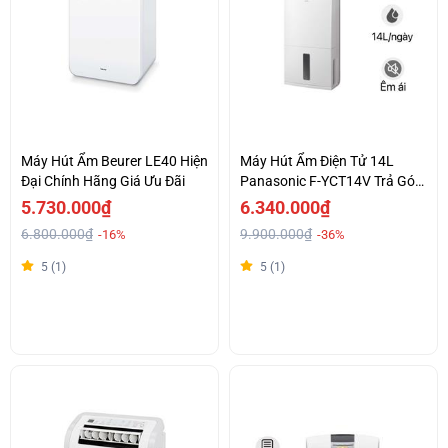
Máy Hút Ẩm Beurer LE40 Hiện
Máy Hút Ẩm Điện Tử 14L
Đại Chính Hãng Giá Ưu Đãi
Panasonic F-YCT14V Trả Góp
0%
5.730.000₫
6.340.000₫
6.800.000₫
9.900.000₫
-16%
-36%
5 (1)
5 (1)