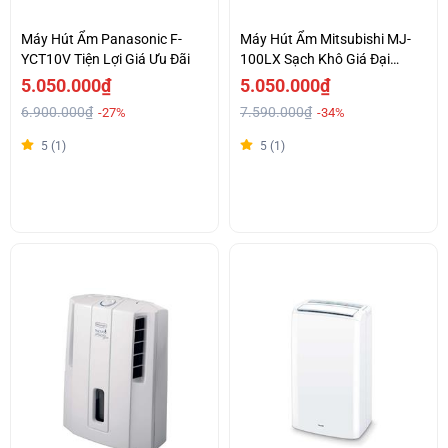
Máy Hút Ẩm Panasonic F-
Máy Hút Ẩm Mitsubishi MJ-
YCT10V Tiện Lợi Giá Ưu Đãi
100LX Sạch Khô Giá Đại
Chiến
5.050.000₫
5.050.000₫
6.900.000₫
7.590.000₫
-27%
-34%
5 (1)
5 (1)