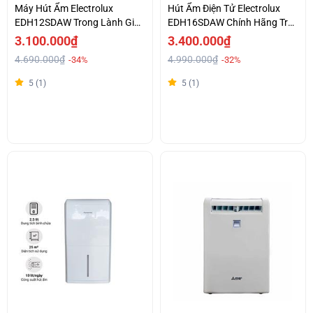
Máy Hút Ẩm Electrolux
Hút Ẩm Điện Tử Electrolux
EDH12SDAW Trong Lành Giá
EDH16SDAW Chính Hãng Trả
Tốt
Góp 0%
3.100.000₫
3.400.000₫
4.690.000₫
4.990.000₫
-34%
-32%
5 (1)
5 (1)