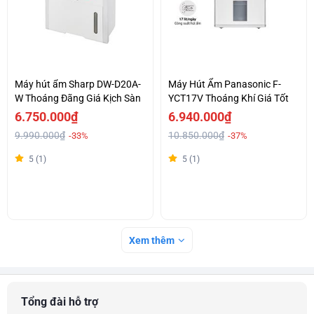
Máy hút ẩm Sharp DW-D20A-
Máy Hút Ẩm Panasonic F-
W Thoáng Đãng Giá Kịch Sàn
YCT17V Thoáng Khí Giá Tốt
6.750.000₫
6.940.000₫
9.990.000₫
10.850.000₫
-33%
-37%
5 (1)
5 (1)
Xem thêm
Tổng đài hỗ trợ