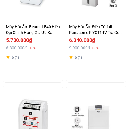
Máy Hút Ẩm Beurer LE40 Hiện
Máy Hút Ẩm Điện Tử 14L
Đại Chính Hãng Giá Ưu Đãi
Panasonic F-YCT14V Trả Góp
0%
5.730.000₫
6.340.000₫
6.800.000₫
9.900.000₫
-16%
-36%
5 (1)
5 (1)