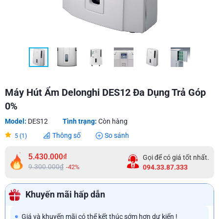
Máy Hút Ẩm Delonghi DES12 Đa Dụng Trả Góp
0%
Model:
DES12
Tình trạng:
Còn hàng
Thông số
So sánh
5 (1)
5.430.000₫
Gọi để có giá tốt nhất.
9.300.000₫
-42%
094.33.87.333
Khuyến mãi hấp dẫn
Giá và khuyến mãi có thể kết thúc sớm hơn dự kiến !