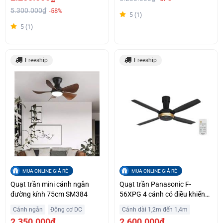
5.300.000₫
-58%
5 (1)
5 (1)
Freeship
Freeship
MUA ONLINE GIÁ RẺ
MUA ONLINE GIÁ RẺ
Quạt trần mini cánh ngắn
Quạt trần Panasonic F-
đường kính 75cm SM384
56XPG 4 cánh có điều khiển
từ xa
Cánh ngắn
Động cơ DC
Cánh dài 1,2m đến 1,4m
2.350.000₫
2.600.000₫