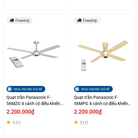
Freeship
Freeship
MUA ONLINE GIÁ RẺ
MUA ONLINE GIÁ RẺ
Quạt trần Panasonic F-
Quạt trần Panasonic F-
56MZG 4 cánh có điều khiển
56MPG 4 cánh có điều khiển
từ xa
từ xa
2.200.000₫
2.200.000₫
5 (1)
5 (1)