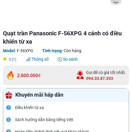
Quạt trần Panasonic F-56XPG 4 cánh có điều
khiển từ xa
Model:
F-56XPG
Tình trạng:
Còn hàng
Thông số
So sánh
5 (1)
Gọi để có giá tốt nhất.
2.600.000₫
094.33.87.333
Khuyến mãi hấp dẫn
Điều khiển từ xa
1
Sách hướng dẫn bằng tiếng Việt
2
Hoàn tiền chênh lệch nếu nơi khác rẻ hơn
3