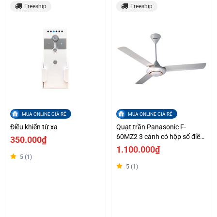
Freeship
Freeship
MUA ONLINE GIÁ RẺ
MUA ONLINE GIÁ RẺ
Điều khiển từ xa
Quạt trần Panasonic F-
60MZ2 3 cánh có hộp số điều
350.000₫
khiển
1.100.000₫
5 (1)
5 (1)