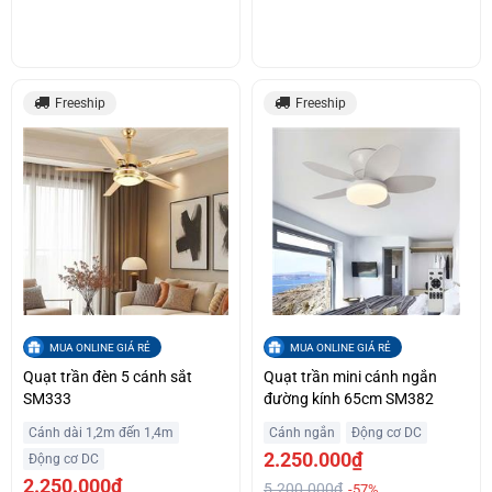
Freeship
Freeship
MUA ONLINE GIÁ RẺ
MUA ONLINE GIÁ RẺ
Quạt trần đèn 5 cánh sắt
Quạt trần mini cánh ngắn
SM333
đường kính 65cm SM382
Cánh dài 1,2m đến 1,4m
Cánh ngắn
Động cơ DC
2.250.000₫
Động cơ DC
2.250.000₫
5.200.000₫
-57%