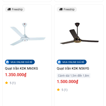
Freeship
Freeship
MUA ONLINE GIÁ RẺ
MUA ONLINE GIÁ RẺ
Quạt trần KDK M60XG
Quạt trần KDK N56YG
1.350.000₫
Cánh dài 1,5m đến 1,8m
1.500.000₫
5 (1)
5 (1)