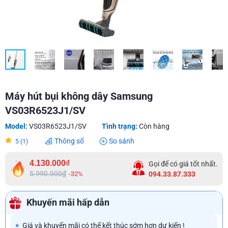
Máy hút bụi không dây Samsung
VS03R6523J1/SV
Model:
VS03R6523J1/SV
Tình trạng:
Còn hàng
Thông số
So sánh
5 (1)
4.130.000₫
Gọi để có giá tốt nhất.
5.990.000₫
-32%
094.33.87.333
Khuyến mãi hấp dẫn
Giá và khuyến mãi có thể kết thúc sớm hơn dự kiến !