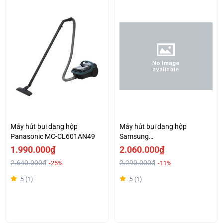
Máy hút bụi dạng hộp
Máy hút bụi dạng hộp
Panasonic MC-CL601AN49
Samsung
VC18M21M0VN/SV-N
1.990.000₫
2.060.000₫
2.640.000₫
2.290.000₫
-25%
-11%
5 (1)
5 (1)