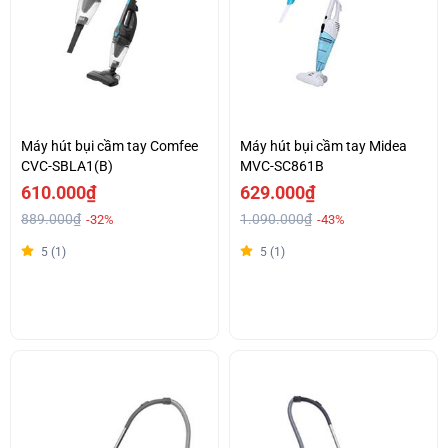
Máy hút bụi cầm tay Comfee
Máy hút bụi cầm tay Midea
CVC-SBLA1(B)
MVC-SC861B
610.000₫
629.000₫
889.000₫
1.090.000₫
-32%
-43%
5 (1)
5 (1)