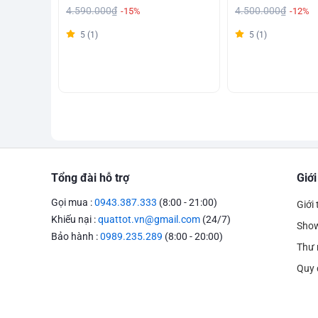
4.590.000₫
4.500.000₫
-15%
-12%
5 (1)
5 (1)
Tổng đài hỗ trợ
Giới
Gọi mua :
0943.387.333
(8:00 - 21:00)
Giới 
Khiếu nại :
quattot.vn@gmail.com
(24/7)
Sho
Bảo hành :
0989.235.289
(8:00 - 20:00)
Thư 
Quy 