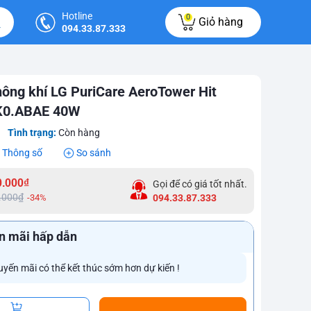
Hotline
0
Giỏ hàng
094.33.87.333
hông khí LG PuriCare AeroTower Hit
0.ABAE 40W
Tình trạng:
Còn hàng
Thông số
So sánh
0.000₫
Gọi để có giá tốt nhất.
.000₫
-34%
094.33.87.333
n mãi hấp dẫn
uyến mãi có thể kết thúc sớm hơn dự kiến !