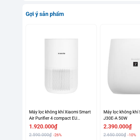
Gợi ý sản phẩm
Máy lọc không khí Xiaomi Smart
Máy lọc không khí 
Air Purifier 4 compact EU
J30E-A 50W
(BHR5860EU) 27W
1.920.000₫
2.390.000₫
2.590.000₫
2.650.000₫
-26%
-10%