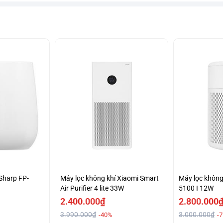
Sharp FP-
Máy lọc không khí Xiaomi Smart
Máy lọc không
Air Purifier 4 lite 33W
5100 I 12W
2.400.000₫
2.800.000
3.990.000₫
3.000.000₫
-40%
-