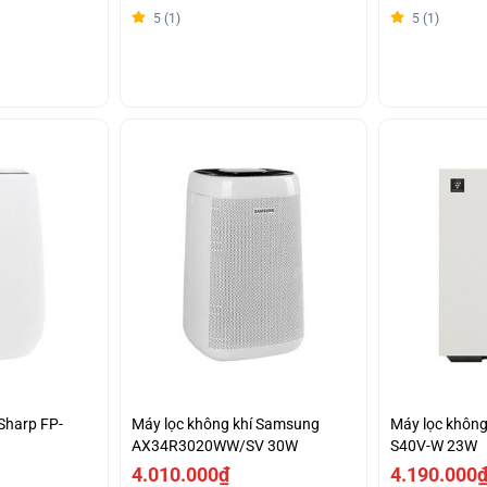
5 (1)
5 (1)
Sharp FP-
Máy lọc không khí Samsung
Máy lọc không
AX34R3020WW/SV 30W
S40V-W 23W
4.010.000₫
4.190.000