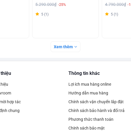
5.290.000₫
4.790.000₫
-25%
-
5 (1)
5 (1)
Xem thêm
 thiệu
Thông tin khác
thiệu
Lợi ích mua hàng online
wroom
Hướng dẫn mua hàng
mời hợp tác
Chính sách vận chuyển lắp đặt
định chung
Chính sách bảo hành và đổi trả
Phương thức thanh toán
Chính sách bảo mật