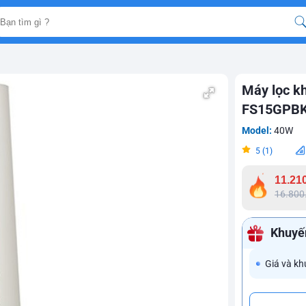
Máy lọc k
FS15GPBK
Model:
40W
5 (1)
11.21
16.800
Khuyế
Giá và kh