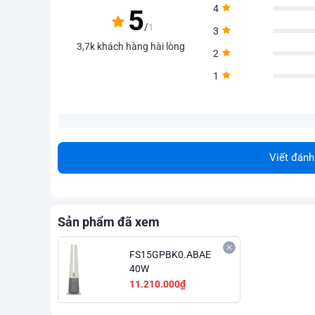
4
5
/
1
3
3,7k khách hàng hài lòng
2
1
Viết đánh
Sản phẩm đã xem
FS15GPBK0.ABAE
40W
11.210.000₫