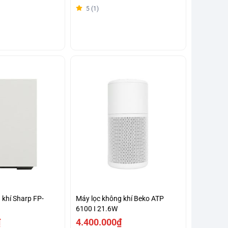
5 (1)
 khí Sharp FP-
Máy lọc không khí Beko ATP
6100 I 21.6W
₫
4.400.000₫