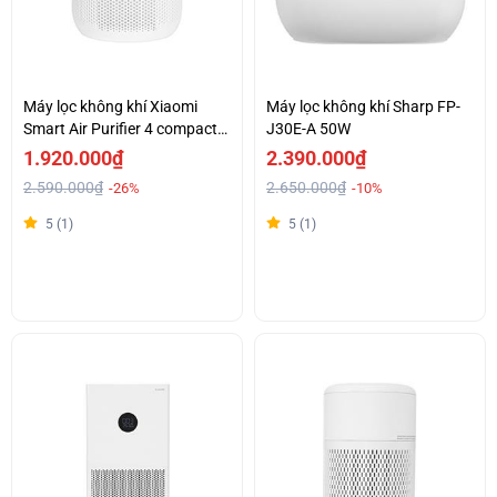
Máy lọc không khí Xiaomi
Máy lọc không khí Sharp FP-
Smart Air Purifier 4 compact
J30E-A 50W
EU (BHR5860EU) 27W
1.920.000₫
2.390.000₫
2.590.000₫
2.650.000₫
-26%
-10%
5 (1)
5 (1)