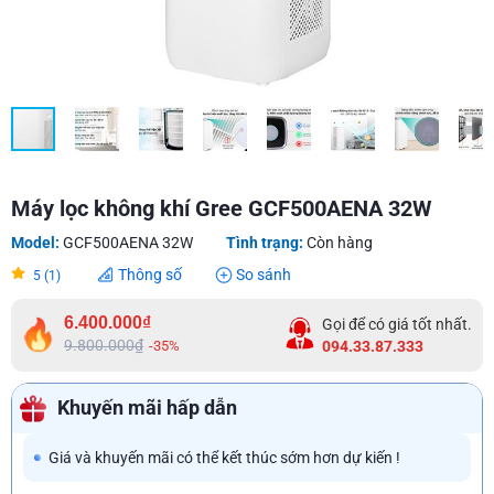
Máy lọc không khí Gree GCF500AENA 32W
Model:
GCF500AENA 32W
Tình trạng:
Còn hàng
Thông số
So sánh
5 (1)
6.400.000₫
Gọi để có giá tốt nhất.
9.800.000₫
-35%
094.33.87.333
Khuyến mãi hấp dẫn
Giá và khuyến mãi có thể kết thúc sớm hơn dự kiến !