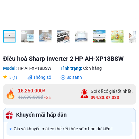
Điều hoà Sharp Inverter 2 HP AH-XP18BSW
Model:
HP AH-XP18BSW
Tình trạng:
Còn hàng
Thông số
So sánh
5 (1)
16.250.000₫
Gọi để có giá tốt nhất.
16.990.000₫
-5%
094.33.87.333
Khuyến mãi hấp dẫn
Giá và khuyến mãi có thể kết thúc sớm hơn dự kiến !