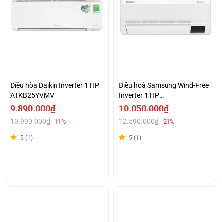
Điều hòa Daikin Inverter 1 HP
Điều hoà Samsung Wind-Free
ATKB25YVMV
Inverter 1 HP
AR10CYFAAWKNSV
9.890.000₫
10.050.000₫
10.990.000₫
12.590.000₫
-11%
-21%
5 (1)
5 (1)