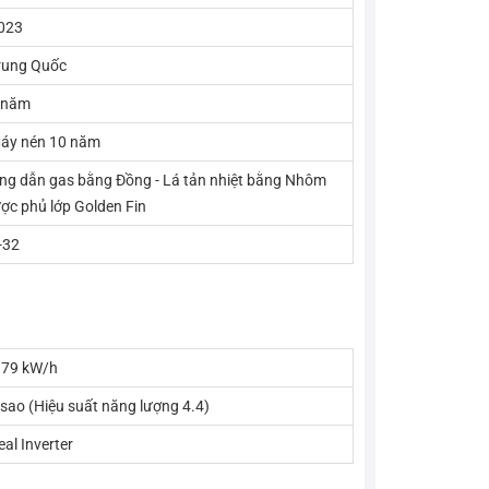
023
rung Quốc
 năm
áy nén 10 năm
ng dẫn gas bằng Đồng - Lá tản nhiệt bằng Nhôm
ợc phủ lớp Golden Fin
-32
.79 kW/h
 sao (Hiệu suất năng lượng 4.4)
eal Inverter