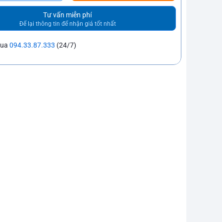
Tư vấn miễn phí
Để lại thông tin để nhận giá tốt nhất
mua
094.33.87.333
(24/7)