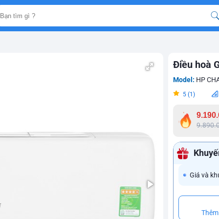
Điều hoà 
Model:
HP CH
5 (1)
9.190
9.890.
Khuyế
Giá và kh
Thêm 