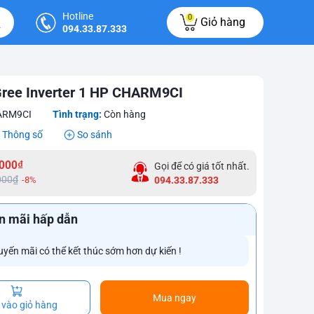
Hotline
0
Giỏ hàng
094.33.87.333
Gree Inverter 1 HP CHARM9CI
ARM9CI
Tình trạng:
Còn hàng
Thông số
So sánh
.000₫
Gọi để có giá tốt nhất.
000₫
-8%
094.33.87.333
n mãi hấp dẫn
uyến mãi có thể kết thúc sớm hơn dự kiến !
Mua ngay
vào giỏ hàng