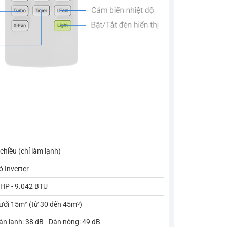
 chiều (chỉ làm lạnh)
ó Inverter
 HP - 9.042 BTU
ưới 15m² (từ 30 đến 45m³)
àn lạnh: 38 dB - Dàn nóng: 49 dB