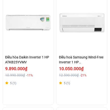
Điều hòa Daikin Inverter 1 HP
Điều hoà Samsung Wind-Free
ATKB25YVMV
Inverter 1 HP
AR10CYFAAWKNSV
9.890.000₫
10.050.000₫
10.990.000₫
12.590.000₫
-11%
-21%
5 (1)
5 (1)