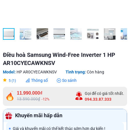
Điều hoà Samsung Wind-Free Inverter 1 HP
AR10CYECAWKNSV
Model:
HP AR0CYECAWKNSV
Tình trạng:
Còn hàng
Thông số
So sánh
5 (1)
11.990.000₫
Gọi để có giá tốt nhất.
13.590.000₫
-12%
094.33.87.333
Khuyến mãi hấp dẫn
Giá và khuyến mãi có thể kết thúc sớm hơn dự kiến !