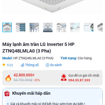
Máy lạnh âm trần LG Inverter 5 HP
ZTNQ48LMLA0 (3 Pha)
Model:
HP ZTNQ48LMLA0 (3 PHA)
Tình trạng:
Còn hàng
Thông số
So sánh
5 (1)
42.800.000₫
Gọi để có giá tốt nhất.
54.790.000₫
-22%
094.33.87.333
Khuyến mãi hấp dẫn
Giá và khuyến mãi có thể kết thúc sớm hơn dự kiến !