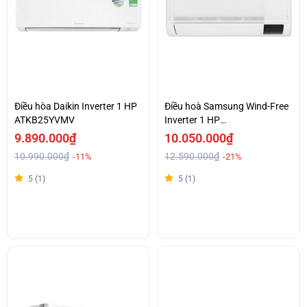
Điều hòa Daikin Inverter 1 HP
Điều hoà Samsung Wind-Free
ATKB25YVMV
Inverter 1 HP
AR10CYFAAWKNSV
9.890.000₫
10.050.000₫
10.990.000₫
12.590.000₫
-11%
-21%
5 (1)
5 (1)