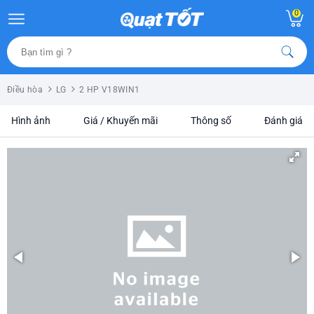
0
Điều hòa
LG
2 HP V18WIN1
Hình ảnh
Giá / Khuyến mãi
Thông số
Đánh giá