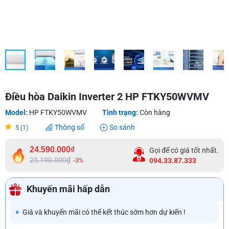
Điều hòa Daikin Inverter 2 HP FTKY50WVMV
Model:
HP FTKY50WVMV
Tình trạng:
Còn hàng
Thông số
So sánh
5 (1)
24.590.000₫
Gọi để có giá tốt nhất.
25.190.000₫
-3%
094.33.87.333
Khuyến mãi hấp dẫn
Giá và khuyến mãi có thể kết thúc sớm hơn dự kiến !