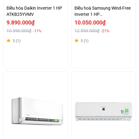
Điều hòa Daikin Inverter 1 HP
Điều hoà Samsung Wind-Free
ATKB25YVMV
Inverter 1 HP
AR10CYFAAWKNSV
9.890.000₫
10.050.000₫
10.990.000₫
12.590.000₫
-11%
-21%
5 (1)
5 (1)