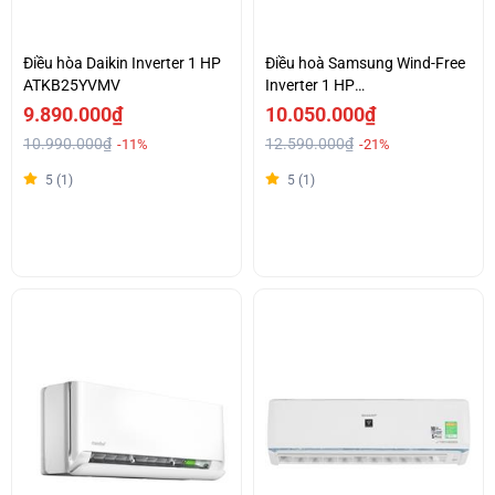
Điều hòa Daikin Inverter 1 HP
Điều hoà Samsung Wind-Free
ATKB25YVMV
Inverter 1 HP
AR10CYFAAWKNSV
9.890.000₫
10.050.000₫
10.990.000₫
12.590.000₫
-11%
-21%
5 (1)
5 (1)