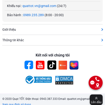
Khiếu nại :
quattot.vn@gmail.com
(24/7)
Bảo hành :
0989.235.289
(8:00 - 20:00)
Giới thiệu
Thông tin khác
Kết nối với chúng tôi
© 2020 Quạt TỐT. Điện thoại: 0943.387.333 Email: quattot.vn@gmail.com.
Lên đầu
Xem quy định sử dụng
.