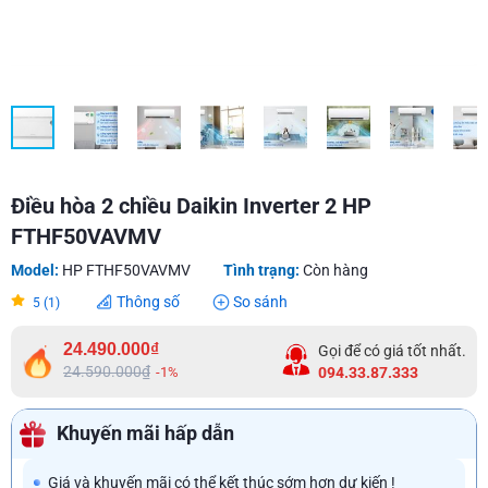
Điều hòa 2 chiều Daikin Inverter 2 HP
FTHF50VAVMV
Model:
HP FTHF50VAVMV
Tình trạng:
Còn hàng
Thông số
So sánh
5 (1)
24.490.000₫
Gọi để có giá tốt nhất.
24.590.000₫
-1%
094.33.87.333
Khuyến mãi hấp dẫn
Giá và khuyến mãi có thể kết thúc sớm hơn dự kiến !