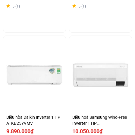
5 (1)
5 (1)
Điều hòa Daikin Inverter 1 HP
Điều hoà Samsung Wind-Free
ATKB25YVMV
Inverter 1 HP
AR10CYFAAWKNSV
9.890.000₫
10.050.000₫