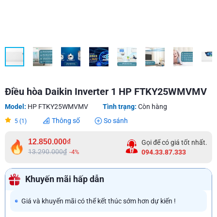
Điều hòa Daikin Inverter 1 HP FTKY25WMVMV
Model:
HP FTKY25WMVMV
Tình trạng:
Còn hàng
Thông số
So sánh
5 (1)
12.850.000₫
Gọi để có giá tốt nhất.
13.290.000₫
-4%
094.33.87.333
Khuyến mãi hấp dẫn
Giá và khuyến mãi có thể kết thúc sớm hơn dự kiến !