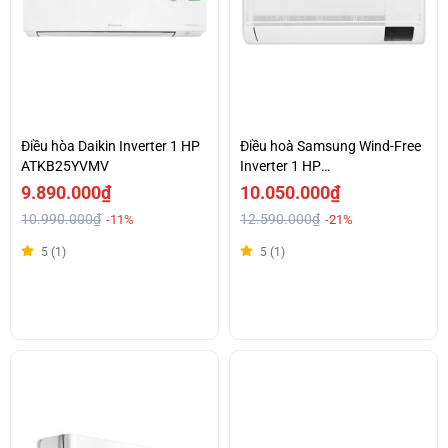
Điều hòa Daikin Inverter 1 HP
Điều hoà Samsung Wind-Free
ATKB25YVMV
Inverter 1 HP
AR10CYFAAWKNSV
9.890.000₫
10.050.000₫
10.990.000₫
12.590.000₫
-11%
-21%
5 (1)
5 (1)