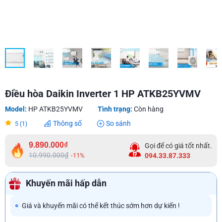
Điều hòa Daikin Inverter 1 HP ATKB25YVMV
Model:
HP ATKB25YVMV
Tình trạng:
Còn hàng
Thông số
So sánh
5 (1)
9.890.000₫
Gọi để có giá tốt nhất.
10.990.000₫
-11%
094.33.87.333
Khuyến mãi hấp dẫn
Giá và khuyến mãi có thể kết thúc sớm hơn dự kiến !