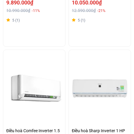
AR10CYFAAWKNSV
9.890.000₫
10.050.000₫
10.990.000₫
12.590.000₫
-11%
-21%
5 (1)
5 (1)
Điều hoà Comfee Inverter 1.5
Điều hoà Sharp Inverter 1 HP