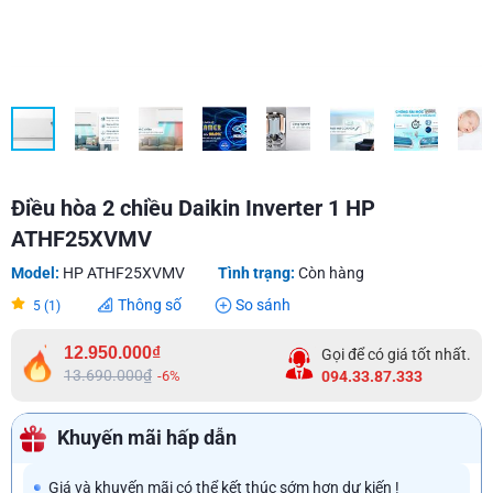
Điều hòa 2 chiều Daikin Inverter 1 HP
ATHF25XVMV
Model:
HP ATHF25XVMV
Tình trạng:
Còn hàng
Thông số
So sánh
5 (1)
12.950.000₫
Gọi để có giá tốt nhất.
13.690.000₫
-6%
094.33.87.333
Khuyến mãi hấp dẫn
Giá và khuyến mãi có thể kết thúc sớm hơn dự kiến !