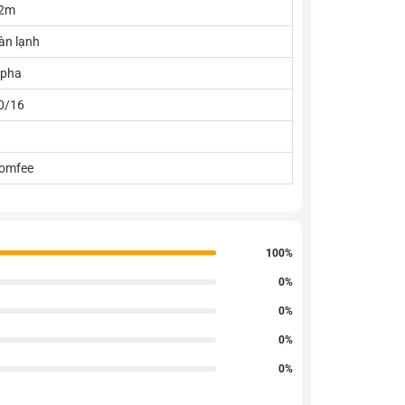
2m
àn lạnh
 pha
0/16
omfee
100%
0%
0%
0%
0%