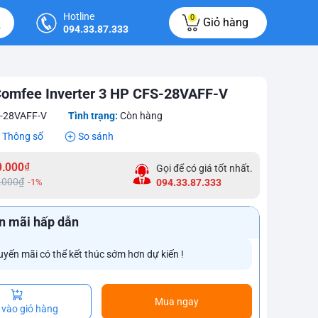
Hotline
0
Giỏ hàng
094.33.87.333
Comfee Inverter 3 HP CFS-28VAFF-V
-28VAFF-V
Tình trạng:
Còn hàng
Thông số
So sánh
0.000₫
Gọi để có giá tốt nhất.
.000₫
-1%
094.33.87.333
n mãi hấp dẫn
uyến mãi có thể kết thúc sớm hơn dự kiến !
Mua ngay
vào giỏ hàng