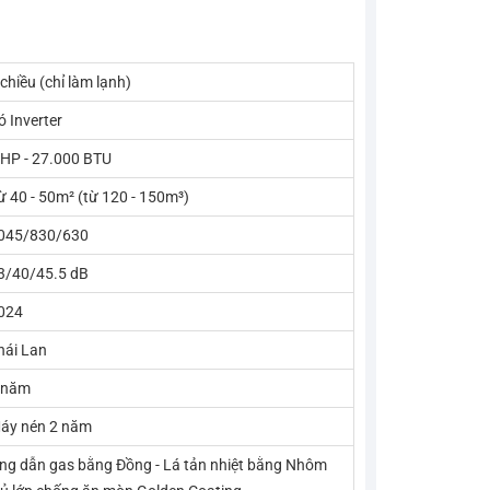
 chiều (chỉ làm lạnh)
ó Inverter
 HP - 27.000 BTU
ừ 40 - 50m² (từ 120 - 150m³)
045/830/630
3/40/45.5 dB
024
hái Lan
 năm
áy nén 2 năm
ng dẫn gas bằng Đồng - Lá tản nhiệt bằng Nhôm