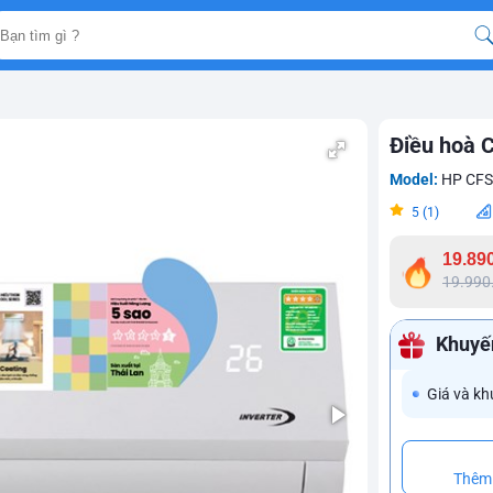
Điều hoà 
Model:
HP CFS
5 (1)
19.89
19.990
Khuyế
Giá và kh
Thêm 