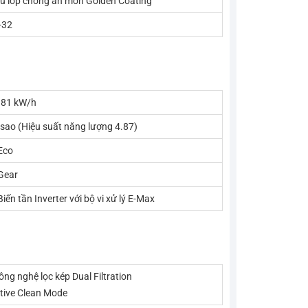
ủ lớp chống ăn mòn Golden Coating
-32
.81 kW/h
 sao (Hiệu suất năng lượng 4.87)
 Eco
 Gear
 Biến tần Inverter với bộ vi xử lý E-Max
ông nghệ lọc kép Dual Filtration
tive Clean Mode