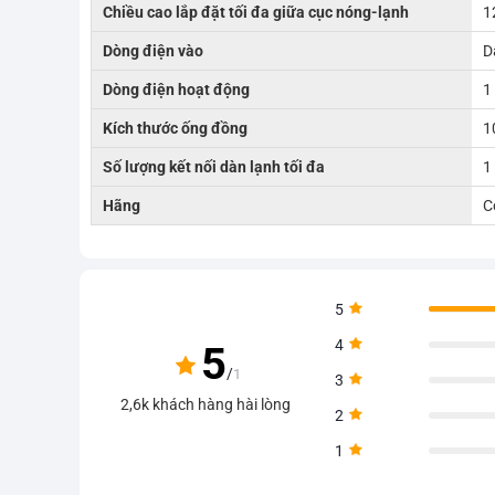
Chiều cao lắp đặt tối đa giữa cục nóng-lạnh
1
Dòng điện vào
D
Dòng điện hoạt động
1
Kích thước ống đồng
1
Số lượng kết nối dàn lạnh tối đa
1
Hãng
C
5
4
5
/
1
3
2,6k khách hàng hài lòng
2
1