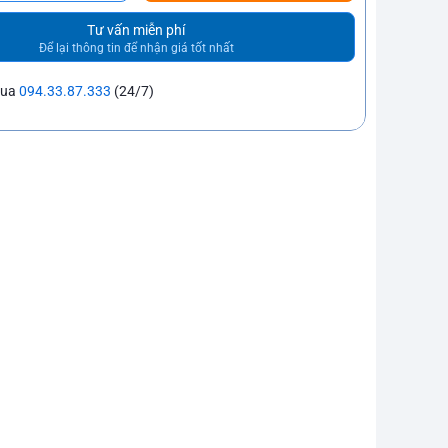
Tư vấn miễn phí
Để lại thông tin để nhận giá tốt nhất
mua
094.33.87.333
(24/7)