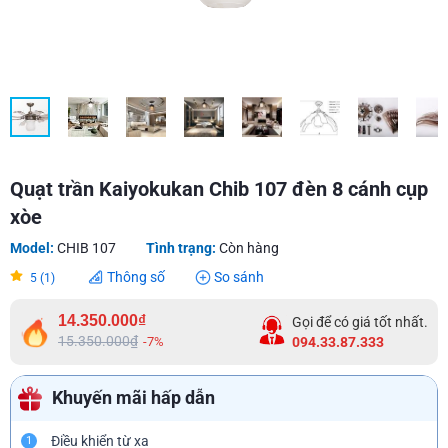
Quạt trần Kaiyokukan Chib 107 đèn 8 cánh cụp
xòe
Model:
CHIB 107
Tình trạng:
Còn hàng
Thông số
So sánh
5 (1)
14.350.000₫
Gọi để có giá tốt nhất.
15.350.000₫
-7%
094.33.87.333
Khuyến mãi hấp dẫn
Điều khiển từ xa
1