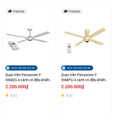
Freeship
Freeship
MUA ONLINE GIÁ RẺ
MUA ONLINE GIÁ RẺ
Quạt trần Panasonic F-
Quạt trần Panasonic F-
56MZG 4 cánh có điều khiển
56MPG 4 cánh có điều khiển
từ xa
từ xa
2.200.000₫
2.200.000₫
5 (1)
5 (1)