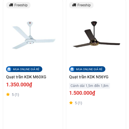
Freeship
Freeship
MUA ONLINE GIÁ RẺ
MUA ONLINE GIÁ RẺ
Quạt trần KDK M60XG
Quạt trần KDK N56YG
1.350.000₫
Cánh dài 1,5m đến 1,8m
1.500.000₫
5 (1)
5 (1)