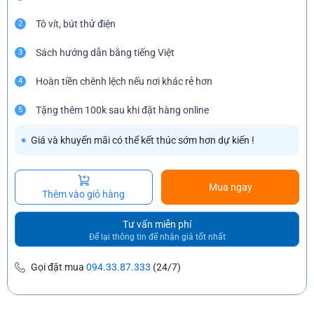
Tô vít, bút thử điện
2
Sách hướng dẫn bằng tiếng Việt
3
Hoàn tiền chênh lệch nếu nơi khác rẻ hơn
4
Tặng thêm 100k sau khi đặt hàng online
5
Giá và khuyến mãi có thể kết thúc sớm hơn dự kiến !
Mua ngay
Thêm vào giỏ hàng
Tư vấn miễn phí
Để lại thông tin để nhận giá tốt nhất
Gọi đặt mua
094.33.87.333
(24/7)