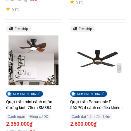
5 (1)
5 (1)
Freeship
Freeship
MUA ONLINE GIÁ RẺ
MUA ONLINE GIÁ RẺ
Quạt trần mini cánh ngắn
Quạt trần Panasonic F-
đường kính 75cm SM384
56XPG 4 cánh có điều khiển
từ xa
Cánh ngắn
Động cơ DC
Cánh dài 1,2m đến 1,4m
2.350.000₫
2.600.000₫