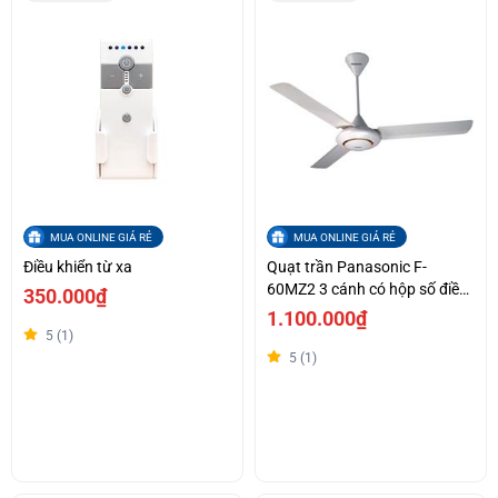
MUA ONLINE GIÁ RẺ
MUA ONLINE GIÁ RẺ
Điều khiển từ xa
Quạt trần Panasonic F-
60MZ2 3 cánh có hộp số điều
350.000₫
khiển
1.100.000₫
5 (1)
5 (1)