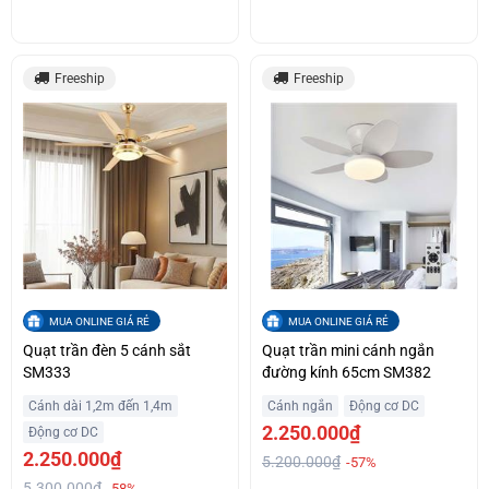
Freeship
Freeship
MUA ONLINE GIÁ RẺ
MUA ONLINE GIÁ RẺ
Quạt trần đèn 5 cánh sắt
Quạt trần mini cánh ngắn
SM333
đường kính 65cm SM382
Cánh dài 1,2m đến 1,4m
Cánh ngắn
Động cơ DC
2.250.000₫
Động cơ DC
2.250.000₫
5.200.000₫
-57%
5.300.000₫
-58%