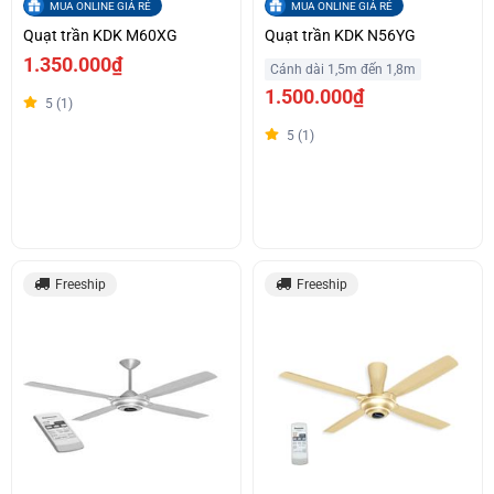
MUA ONLINE GIÁ RẺ
MUA ONLINE GIÁ RẺ
Quạt trần KDK M60XG
Quạt trần KDK N56YG
1.350.000₫
Cánh dài 1,5m đến 1,8m
1.500.000₫
5 (1)
5 (1)
Freeship
Freeship