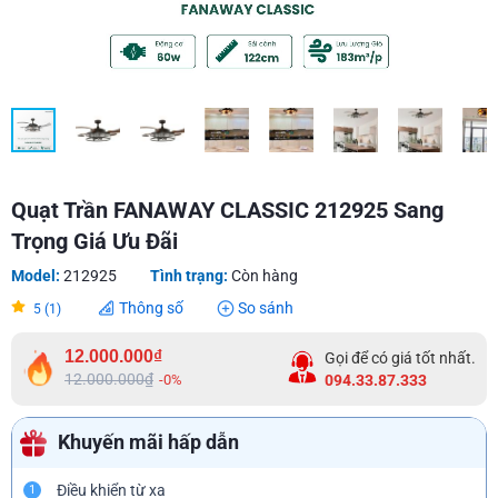
Quạt Trần FANAWAY CLASSIC 212925 Sang
Trọng Giá Ưu Đãi
Model:
212925
Tình trạng:
Còn hàng
Thông số
So sánh
5 (1)
12.000.000₫
Gọi để có giá tốt nhất.
12.000.000₫
-0%
094.33.87.333
Khuyến mãi hấp dẫn
Điều khiển từ xa
1