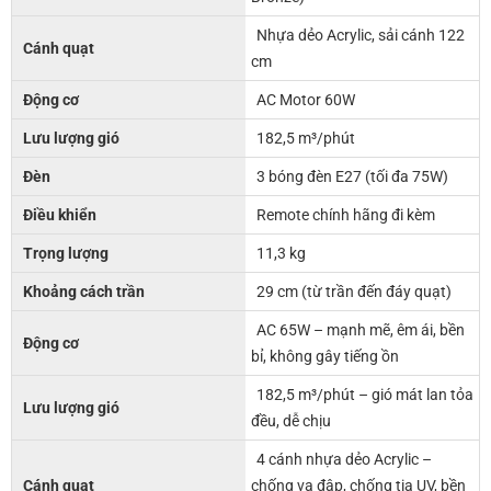
Nhựa dẻo Acrylic, sải cánh 122
Cánh quạt
cm
Động cơ
AC Motor 60W
Lưu lượng gió
182,5 m³/phút
Đèn
3 bóng đèn E27 (tối đa 75W)
Điều khiển
Remote chính hãng đi kèm
Trọng lượng
11,3 kg
Khoảng cách trần
29 cm (từ trần đến đáy quạt)
AC 65W – mạnh mẽ, êm ái, bền
Động cơ
bỉ, không gây tiếng ồn
182,5 m³/phút – gió mát lan tỏa
Lưu lượng gió
đều, dễ chịu
4 cánh nhựa dẻo Acrylic –
Cánh quạt
chống va đập, chống tia UV, bền