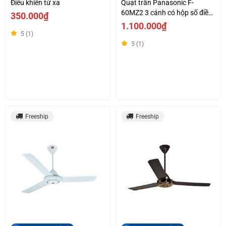
Điều khiển từ xa
Quạt trần Panasonic F-
60MZ2 3 cánh có hộp số điều
350.000₫
khiển
1.100.000₫
5 (1)
5 (1)
Freeship
Freeship