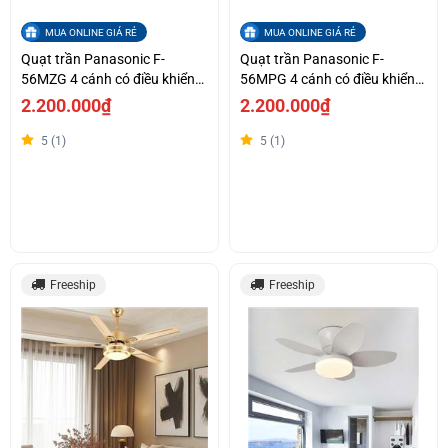
MUA ONLINE GIÁ RẺ
MUA ONLINE GIÁ RẺ
Quạt trần Panasonic F-
Quạt trần Panasonic F-
56MZG 4 cánh có điều khiển
56MPG 4 cánh có điều khiển
từ xa
từ xa
2.200.000₫
2.200.000₫
5 (1)
5 (1)
Freeship
Freeship