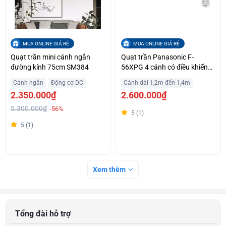
MUA ONLINE GIÁ RẺ
MUA ONLINE GIÁ RẺ
Quạt trần mini cánh ngắn
Quạt trần Panasonic F-
đường kính 75cm SM384
56XPG 4 cánh có điều khiển
từ xa
Cánh ngắn
Động cơ DC
Cánh dài 1,2m đến 1,4m
2.350.000₫
2.600.000₫
5.300.000₫
-56%
5 (1)
5 (1)
Xem thêm
Tổng đài hỗ trợ