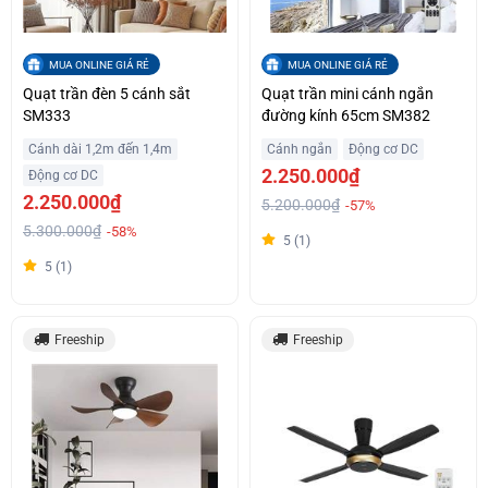
MUA ONLINE GIÁ RẺ
MUA ONLINE GIÁ RẺ
Quạt trần đèn 5 cánh sắt
Quạt trần mini cánh ngắn
SM333
đường kính 65cm SM382
Cánh dài 1,2m đến 1,4m
Cánh ngắn
Động cơ DC
2.250.000₫
Động cơ DC
2.250.000₫
5.200.000₫
-57%
5.300.000₫
-58%
5 (1)
5 (1)
Freeship
Freeship