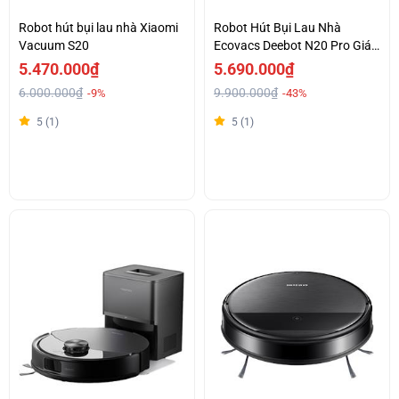
Robot hút bụi lau nhà Xiaomi
Robot Hút Bụi Lau Nhà
Vacuum S20
Ecovacs Deebot N20 Pro Giá
Tốt
5.470.000₫
5.690.000₫
6.000.000₫
9.900.000₫
-9%
-43%
5 (1)
5 (1)