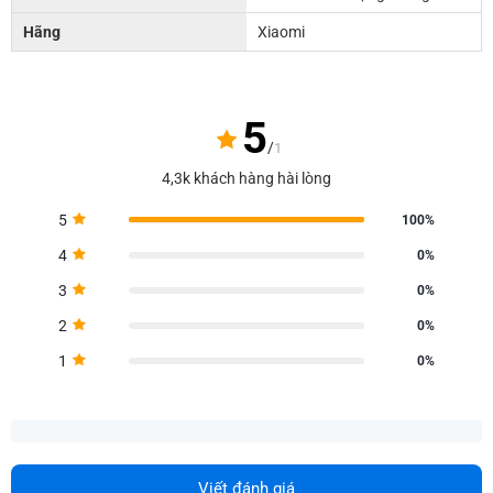
Hãng
Xiaomi
5
/
1
4,3k khách hàng hài lòng
5
100%
4
0%
3
0%
2
0%
1
0%
Viết đánh giá