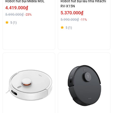
Robot hút bụi Midea M3L
Robot hút bụi lau nhà Hitachi
RV-X15N
4.419.000₫
5.370.000₫
5.690.000₫
-23%
5.990.000₫
-11%
5 (1)
5 (1)