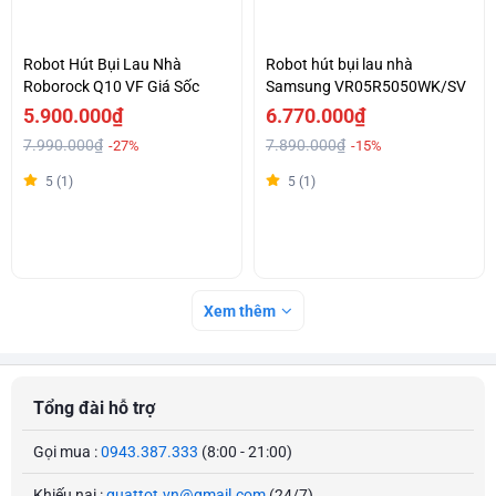
Robot Hút Bụi Lau Nhà
Robot hút bụi lau nhà
Roborock Q10 VF Giá Sốc
Samsung VR05R5050WK/SV
5.900.000₫
6.770.000₫
7.990.000₫
7.890.000₫
-27%
-15%
5 (1)
5 (1)
Xem thêm
Tổng đài hỗ trợ
Gọi mua :
0943.387.333
(8:00 - 21:00)
Khiếu nại :
quattot.vn@gmail.com
(24/7)