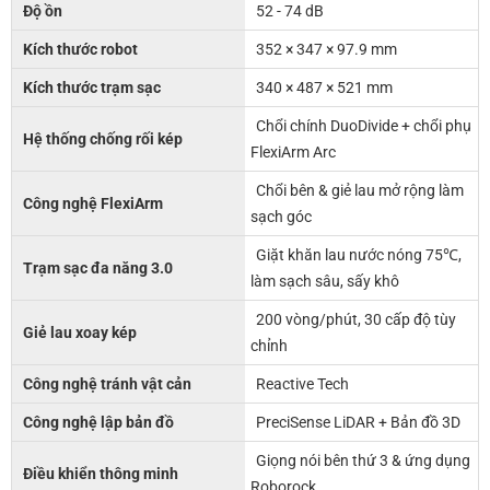
Độ ồn
52 - 74 dB
Kích thước robot
352 × 347 × 97.9 mm
Kích thước trạm sạc
340 × 487 × 521 mm
Chổi chính DuoDivide + chổi phụ
Hệ thống chống rối kép
FlexiArm Arc
Chổi bên & giẻ lau mở rộng làm
Công nghệ FlexiArm
sạch góc
Giặt khăn lau nước nóng 75℃,
Trạm sạc đa năng 3.0
làm sạch sâu, sấy khô
200 vòng/phút, 30 cấp độ tùy
Giẻ lau xoay kép
chỉnh
Công nghệ tránh vật cản
Reactive Tech
Công nghệ lập bản đồ
PreciSense LiDAR + Bản đồ 3D
Giọng nói bên thứ 3 & ứng dụng
Điều khiển thông minh
Roborock