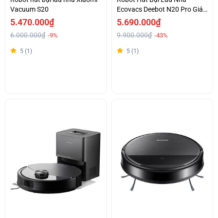
Vacuum S20
Ecovacs Deebot N20 Pro Giá
Tốt
5.470.000₫
5.690.000₫
6.000.000₫
9.900.000₫
-9%
-43%
5 (1)
5 (1)