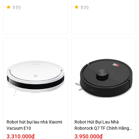
5 (1)
5 (1)
Robot hút bụi lau nhà Xiaomi
Robot Hút Bụi Lau Nhà
Vacuum E10
Roborock Q7 TF Chính Hãng
Giá Tốt
3.310.000₫
3.950.000₫