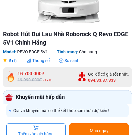
Robot Hút Bụi Lau Nhà Roborock Q Revo EDGE
5V1 Chính Hãng
Model:
REVO EDGE 5V1
Tình trạng:
Còn hàng
Thông số
So sánh
5 (1)
16.700.000₫
Gọi để có giá tốt nhất.
19.990.000₫
-17%
094.33.87.333
Khuyến mãi hấp dẫn
Giá và khuyến mãi có thể kết thúc sớm hơn dự kiến !
Mua ngay
Thêm vào giỏ hàng