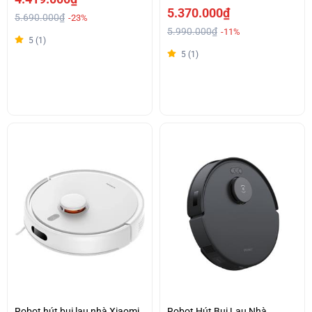
5.370.000₫
5.690.000₫
-23%
5.990.000₫
-11%
5 (1)
5 (1)
Robot hút bụi lau nhà Xiaomi
Robot Hút Bụi Lau Nhà