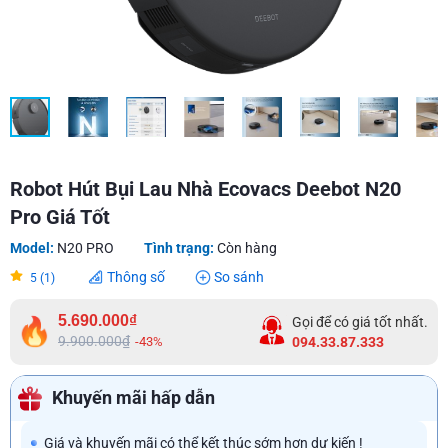
Robot Hút Bụi Lau Nhà Ecovacs Deebot N20
Pro Giá Tốt
Model:
N20 PRO
Tình trạng:
Còn hàng
Thông số
So sánh
5 (1)
5.690.000₫
Gọi để có giá tốt nhất.
9.900.000₫
-43%
094.33.87.333
Khuyến mãi hấp dẫn
Giá và khuyến mãi có thể kết thúc sớm hơn dự kiến !