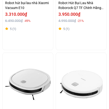
Robot hút bụi lau nhà Xiaomi
Robot Hút Bụi Lau Nhà
Vacuum E10
Roborock Q7 TF Chính Hãng
Giá Tốt
3.310.000₫
3.950.000₫
6.490.000₫
4.990.000₫
-49%
-21%
5 (1)
5 (1)