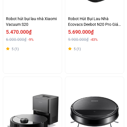
Robot hút bụi lau nhà Xiaomi
Robot Hút Bụi Lau Nhà
Vacuum S20
Ecovacs Deebot N20 Pro Giá
Tốt
5.470.000₫
5.690.000₫
6.000.000₫
9.900.000₫
-9%
-43%
5 (1)
5 (1)