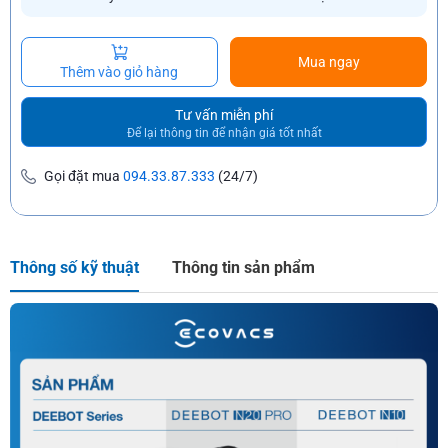
Mua ngay
Thêm vào giỏ hàng
Tư vấn miễn phí
Để lại thông tin để nhận giá tốt nhất
Gọi đặt mua
094.33.87.333
(24/7)
Thông số kỹ thuật
Thông tin sản phẩm