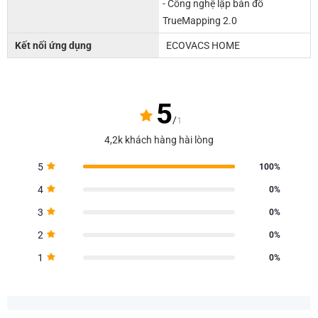
- Công nghệ lập bản đồ
TrueMapping 2.0
Kết nối ứng dụng
ECOVACS HOME
5
/
1
4,2k khách hàng hài lòng
5
100%
4
0%
3
0%
2
0%
1
0%