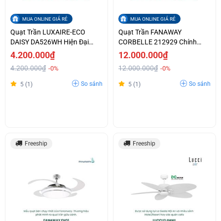
MUA ONLINE GIÁ RẺ
MUA ONLINE GIÁ RẺ
Quạt Trần LUXAIRE-ECO
Quạt Trần FANAWAY
DAISY DA526WH Hiện Đại
CORBELLE 212929 Chính
Chính Hãng
Hãng Giá Tốt
4.200.000₫
12.000.000₫
4.200.000₫
12.000.000₫
-0%
-0%
So sánh
So sánh
5 (1)
5 (1)
Freeship
Freeship