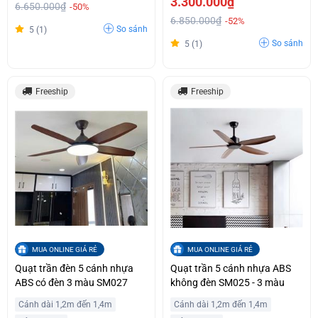
3.300.000₫
6.650.000₫
-50%
6.850.000₫
-52%
So sánh
5 (1)
So sánh
5 (1)
Freeship
Freeship
MUA ONLINE GIÁ RẺ
MUA ONLINE GIÁ RẺ
Quạt trần đèn 5 cánh nhựa
Quạt trần 5 cánh nhựa ABS
ABS có đèn 3 màu SM027
không đèn SM025 - 3 màu
Cánh dài 1,2m đến 1,4m
Cánh dài 1,2m đến 1,4m