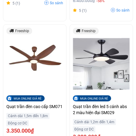
6.400.000₫
-58%
So sánh
5 (1)
So sánh
5 (1)
Freeship
Freeship
MUA ONLINE GIÁ RẺ
MUA ONLINE GIÁ RẺ
Quạt trần đèn cao cấp SM071
Quạt trần đèn led 5 cánh abs
2 màu hiện đại SM029
Cánh dài 1,5m đến 1,8m
Cánh dài 1,2m đến 1,4m
Động cơ DC
Động cơ DC
3.350.000₫