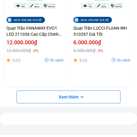
MUA ONLINE GIÁ RẺ
MUA ONLINE GIÁ RẺ
Quạt Trần FANAWAY EVO1
Quạt Trần LUCCI FIJIAN WH
LED 211036 Cao Cấp Chính
510297 Giá Tốt
Hãng
12.000.000₫
6.000.000₫
12.000.000₫
6.000.000₫
-0%
-0%
So sánh
So sánh
5 (1)
5 (1)
Xem thêm