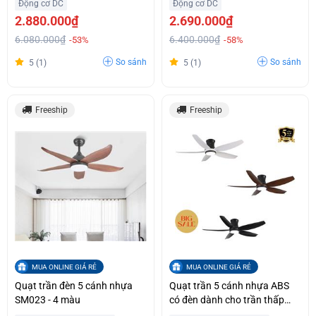
Động cơ DC
Động cơ DC
2.880.000₫
2.690.000₫
6.080.000₫
6.400.000₫
-53%
-58%
So sánh
So sánh
5 (1)
5 (1)
Freeship
Freeship
MUA ONLINE GIÁ RẺ
MUA ONLINE GIÁ RẺ
Quạt trần đèn 5 cánh nhựa
Quạt trần 5 cánh nhựa ABS
SM023 - 4 màu
có đèn dành cho trần thấp
SM018 - 3 màu