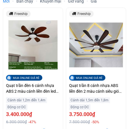
Mới
Bán chạy
Khuyến mại
Giờ vàng
Giá
Freeship
Freeship
MUA ONLINE GIÁ RẺ
MUA ONLINE GIÁ RẺ
Quạt trần đèn 6 cánh nhựa
Quạt trần 8 cánh nhựa ABS
ABS 2 màu cánh liền đèn led
liền đèn 2 màu cánh siêu gió
SM581
SM435
Cánh dài 1,2m đến 1,4m
Cánh dài 1,5m đến 1,8m
Động cơ DC
Động cơ DC
3.400.000₫
3.750.000₫
6.300.000₫
7.500.000₫
-47%
-50%