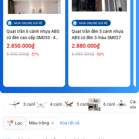
MUA ONLINE GIÁ RẺ
MUA ONLINE GIÁ RẺ
Quạt trần 6 cánh nhựa ABS
Quạt trần đèn 5 cánh nhựa
Q
có đèn cao cấp SM053 - 4
ABS có đèn 3 màu SM027
a
màu
2.850.000₫
2.880.000₫
6.500.000₫
6.080.000₫
-57%
-53%
Cán
3 cánh
4 cánh
5 cánh
6 cánh
xòe
Màu trắng
Xóa tất cả
Lọc