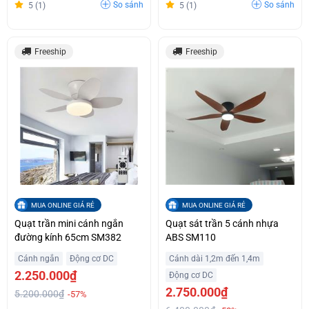
So sánh
So sánh
5 (1)
5 (1)
Freeship
Freeship
MUA ONLINE GIÁ RẺ
MUA ONLINE GIÁ RẺ
Quạt trần mini cánh ngắn
Quạt sát trần 5 cánh nhựa
đường kính 65cm SM382
ABS SM110
Cánh ngắn
Động cơ DC
Cánh dài 1,2m đến 1,4m
2.250.000₫
Động cơ DC
2.750.000₫
5.200.000₫
-57%