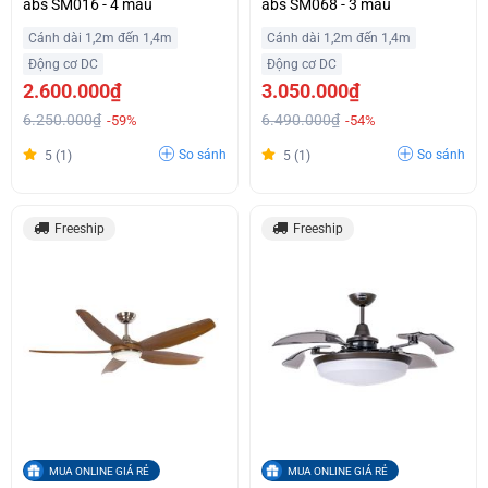
abs SM016 - 4 màu
abs SM068 - 3 màu
Cánh dài 1,2m đến 1,4m
Cánh dài 1,2m đến 1,4m
Động cơ DC
Động cơ DC
2.600.000₫
3.050.000₫
6.250.000₫
6.490.000₫
-59%
-54%
So sánh
So sánh
5 (1)
5 (1)
Freeship
Freeship
MUA ONLINE GIÁ RẺ
MUA ONLINE GIÁ RẺ