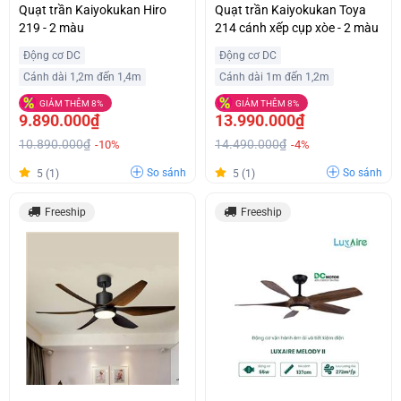
Quạt trần Kaiyokukan Hiro
Quạt trần Kaiyokukan Toya
219 - 2 màu
214 cánh xếp cụp xòe - 2 màu
Động cơ DC
Động cơ DC
Cánh dài 1,2m đến 1,4m
Cánh dài 1m đến 1,2m
GIẢM THÊM 8%
GIẢM THÊM 8%
9.890.000₫
13.990.000₫
10.890.000₫
14.490.000₫
-10%
-4%
So sánh
So sánh
5 (1)
5 (1)
Freeship
Freeship