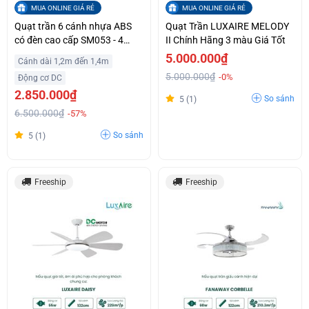
MUA ONLINE GIÁ RẺ
MUA ONLINE GIÁ RẺ
Quạt trần 6 cánh nhựa ABS
Quạt Trần LUXAIRE MELODY
có đèn cao cấp SM053 - 4
II Chính Hãng 3 màu Giá Tốt
màu
5.000.000₫
Cánh dài 1,2m đến 1,4m
5.000.000₫
-0%
Động cơ DC
2.850.000₫
So sánh
5 (1)
6.500.000₫
-57%
So sánh
5 (1)
Freeship
Freeship