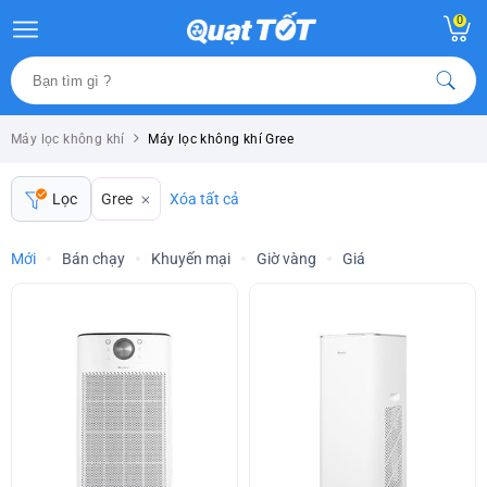
0
Máy lọc không khí
Máy lọc không khí Gree
Gree
Xóa tất cả
Lọc
Mới
Bán chạy
Khuyến mại
Giờ vàng
Giá