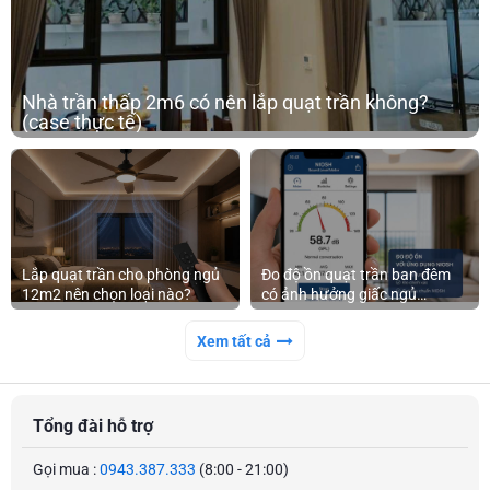
Nhà trần thấp 2m6 có nên lắp quạt trần không?
(case thực tế)
Đo độ ồn quạt trần ban đêm
Lắp quạt trần cho phòng ngủ
có ảnh hưởng giấc ngủ
12m2 nên chọn loại nào?
không?
Xem tất cả
Tổng đài hỗ trợ
Gọi mua :
0943.387.333
(8:00 - 21:00)