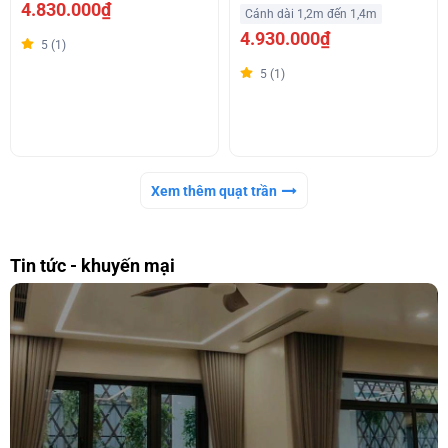
4.830.000₫
Cánh dài 1,2m đến 1,4m
4.930.000₫
5 (1)
5 (1)
Xem thêm quạt trần
Tin tức - khuyến mại