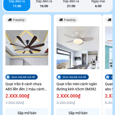
Sắp diễn ra
Sắp diễn ra
Sắp diễn ra
Ngày mai
11:00
16:00
21:00
6:00
Freeship
Freeship
F
MUA ONLINE GIÁ RẺ
MUA ONLINE GIÁ RẺ
MU
Quạt trần 8 cánh nhựa
Quạt trần mini cánh ngắn
Quạt 
ABS liền đèn 2 màu cánh
đường kính 65cm SM382
abs S
siêu gió SM435
2.XXX.000₫
2.XXX.000₫
2.XX
7.500.000₫
5.200.000₫
6.490
Sắp mở bán
Sắp mở bán