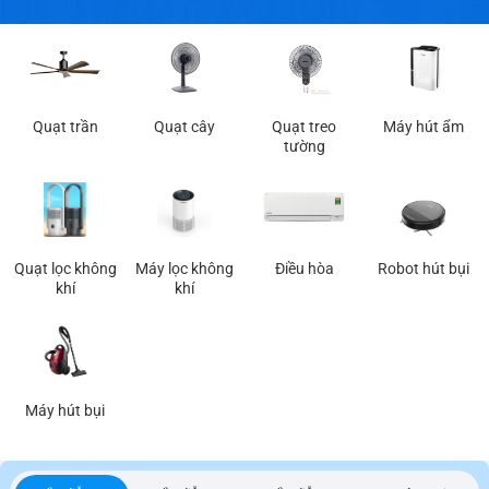
Quạt trần
Quạt cây
Quạt treo
Máy hút ẩm
tường
Quạt lọc không
Máy lọc không
Điều hòa
Robot hút bụi
khí
khí
Máy hút bụi