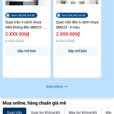
MUA ONLINE GIÁ RẺ
MUA ONLINE GIÁ RẺ
Quạt trần 5 cánh nhựa
Quạt trần đèn 5 cánh nhựa
ABS không đèn SM025 - 3
SM023 - 4 màu
màu
2.XXX.000₫
2.XXX.000₫
6.400.000₫
6.000.000₫
Sắp mở bán
Sắp mở bán
Xem thêm
Mua online, hàng chuẩn giá mê
Quạt trần
Quạt lọc không khí
Máy lọc không khí
Máy 