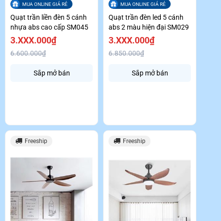
MUA ONLINE GIÁ RẺ
MUA ONLINE GIÁ RẺ
Quạt trần liền đèn 5 cánh
Quạt trần đèn led 5 cánh
nhựa abs cao cấp SM045
abs 2 màu hiện đại SM029
3.XXX.000₫
3.XXX.000₫
6.600.000₫
6.850.000₫
Sắp mở bán
Sắp mở bán
Freeship
Freeship