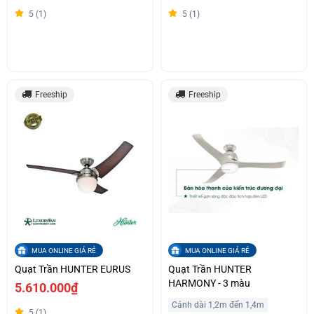
5 (1)
5 (1)
Freeship
Freeship
MUA ONLINE GIÁ RẺ
MUA ONLINE GIÁ RẺ
Quạt Trần HUNTER EURUS
Quạt Trần HUNTER
HARMONY - 3 màu
5.610.000₫
Cánh dài 1,2m đến 1,4m
5 (1)